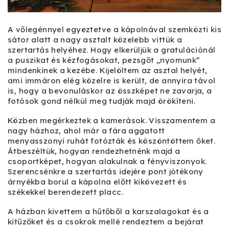
A vőlegénnyel egyeztetve a kápolnával szemközti kis
sátor alatt a nagy asztalt közelebb vittük a
szertartás helyéhez. Hogy elkerüljük a gratulációnál
a puszikat és kézfogásokat, pezsgőt „nyomunk”
mindenkinek a kezébe. Kijelöltem az asztal helyét,
ami immáron elég közelre is került, de annyira távol
is, hogy a bevonuláskor az összképet ne zavarja, a
fotósok gond nélkül meg tudják majd örökíteni.
Közben megérkeztek a kamerások. Visszamentem a
nagy házhoz, ahol már a fára aggatott
menyasszonyi ruhát fotózták és köszöntöttem őket.
Átbeszéltük, hogyan rendezhetnénk majd a
csoportképet, hogyan alakulnak a fényviszonyok.
Szerencsénkre a szertartás idejére pont jótékony
árnyékba borul a kápolna előtt kikövezett és
székekkel berendezett placc.
A házban kivettem a hűtőből a karszalagokat és a
kitűzőket és a csokrok mellé rendeztem a bejárat