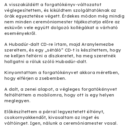
A visszaküldött a forgatókönyv-változatot
véglegesítettem, és kiküldtem szolgáltatóknak az
órák egyeztetése végett. Érdekes módon még mindig
nem minden ceremóniamester tájékoztatja előre az
esküvőn vele együtt dolgozó kollégákat a várható
eseményekről.
A Hubadúr-dalt CD-re írtam, majd Aranylemezbe
szereltem, és egy „sétáló” CD-t is készítettem, hogy
ne kelljen feltörni a díszkeretet, ha meg szeretnék
hallgatni a róluk szóló Hubadúr-dalt.
Kinyomtattam a forgatókönyvet akkora méretben,
hogy elférjen a zsebemben.
A dalt, a zenei alapot, a végleges forgatókönyvet
feltöltöttem a mobilomra, hogy ott is egy helyen
meglegyen.
Előkészítettem a párral legyeztetett öltönyt,
csokornyakkendőt, kivasaltam az inget és
váltóinget. Igen, nálunk a ceremóniamester vasal.