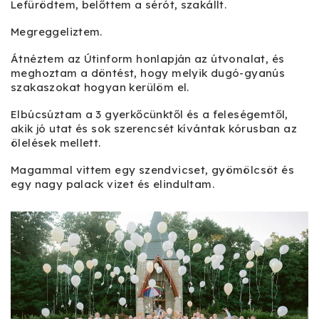
Lefürödtem, belőttem a sérót, szakállt.
Megreggeliztem.
Átnéztem az Útinform honlapján az útvonalat, és
meghoztam a döntést, hogy melyik dugó-gyanús
szakaszokat hogyan kerülöm el.
Elbúcsúztam a 3 gyerkőcünktől és a feleségemtől,
akik jó utat és sok szerencsét kívántak kórusban az
ölelések mellett.
Magammal vittem egy szendvicset, gyömölcsöt és
egy nagy palack vizet és elindultam.