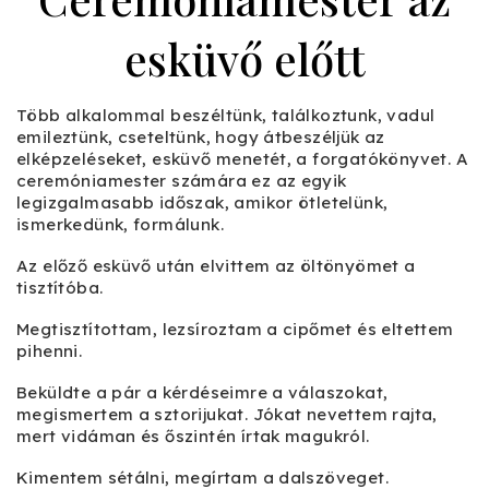
esküvő előtt
Több alkalommal beszéltünk, találkoztunk, vadul
emileztünk, cseteltünk, hogy átbeszéljük az
elképzeléseket, esküvő menetét, a forgatókönyvet. A
ceremóniamester számára ez az egyik
legizgalmasabb időszak, amikor ötletelünk,
ismerkedünk, formálunk.
Az előző esküvő után elvittem az öltönyömet a
tisztítóba.
Megtisztítottam, lezsíroztam a cipőmet és eltettem
pihenni.
Beküldte a pár a kérdéseimre a válaszokat,
megismertem a sztorijukat. Jókat nevettem rajta,
mert vidáman és őszintén írtak magukról.
Kimentem sétálni, megírtam a dalszöveget.