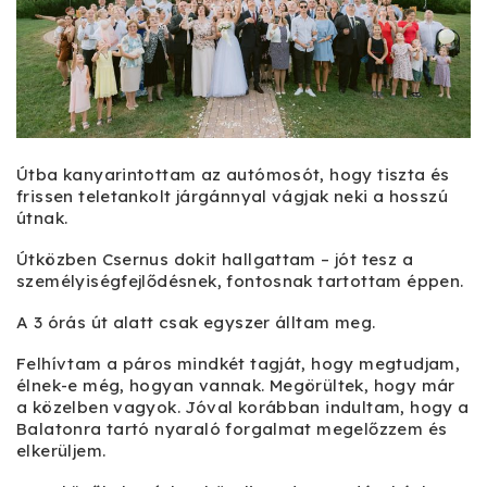
Útba kanyarintottam az autómosót, hogy tiszta és
frissen teletankolt járgánnyal vágjak neki a hosszú
útnak.
Útközben Csernus dokit hallgattam – jót tesz a
személyiségfejlődésnek, fontosnak tartottam éppen.
A 3 órás út alatt csak egyszer álltam meg.
Felhívtam a páros mindkét tagját, hogy megtudjam,
élnek-e még, hogyan vannak. Megörültek, hogy már
a közelben vagyok. Jóval korábban indultam, hogy a
Balatonra tartó nyaraló forgalmat megelőzzem és
elkerüljem.