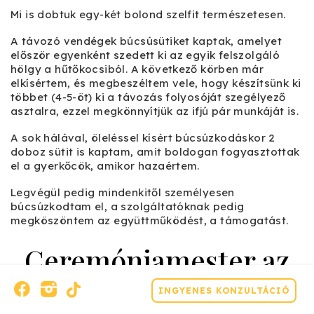
Mi is dobtuk egy-két bolond szelfit természetesen.
A távozó vendégek búcsúsütiket kaptak, amelyet
először egyenként szedett ki az egyik felszolgáló
hölgy a hűtőkocsiból. A következő körben már
elkísértem, és megbeszéltem vele, hogy készítsünk ki
többet (4-5-öt) ki a távozás folyosóját szegélyező
asztalra, ezzel megkönnyítjük az ifjú pár munkáját is.
A sok hálával, öleléssel kísért búcsúzkodáskor 2
doboz sütit is kaptam, amit boldogan fogyasztottak
el a gyerkőcök, amikor hazaértem.
Legvégül pedig mindenkitől személyesen
búcsúzkodtam el, a szolgáltatóknak pedig
megköszöntem az együttműködést, a támogatást.
Ceremóniamester az
esküvő után
INGYENES KONZULTÁCIÓ