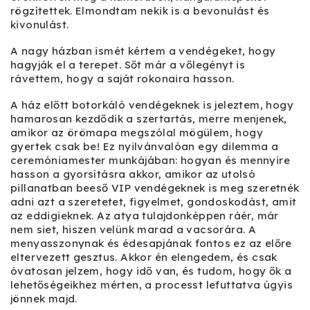
rögzítettek. Elmondtam nekik is a bevonulást és
kivonulást.
A nagy házban ismét kértem a vendégeket, hogy
hagyják el a terepet. Sőt már a vőlegényt is
rávettem, hogy a saját rokonaira hasson.
A ház előtt botorkáló vendégeknek is jeleztem, hogy
hamarosan kezdődik a szertartás, merre menjenek,
amikor az örömapa megszólal mögülem, hogy
gyertek csak be! Ez nyilvánvalóan egy dilemma a
ceremóniamester munkájában: hogyan és mennyire
hasson a gyorsításra akkor, amikor az utolsó
pillanatban beeső VIP vendégeknek is meg szeretnék
adni azt a szeretetet, figyelmet, gondoskodást, amit
az eddigieknek. Az atya tulajdonképpen ráér, már
nem siet, hiszen velünk marad a vacsorára. A
menyasszonynak és édesapjának fontos ez az előre
eltervezett gesztus. Akkor én elengedem, és csak
óvatosan jelzem, hogy idő van, és tudom, hogy ők a
lehetőségeikhez mérten, a processt lefuttatva úgyis
jönnek majd.