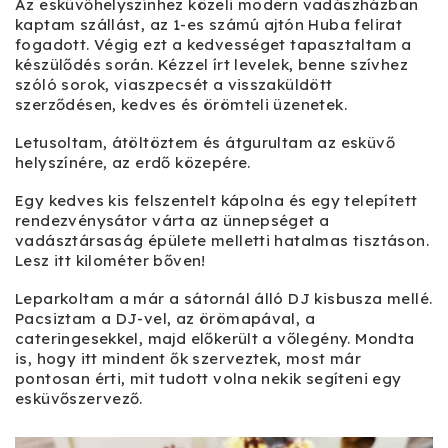
Az esküvőhelyszínhez közeli modern vadászházban
kaptam szállást, az 1-es számú ajtón Huba felirat
fogadott. Végig ezt a kedvességet tapasztaltam a
készülődés során. Kézzel írt levelek, benne szívhez
szóló sorok, viaszpecsét a visszaküldött
szerződésen, kedves és örömteli üzenetek.
Letusoltam, átöltöztem és átgurultam az esküvő
helyszínére, az erdő közepére.
Egy kedves kis felszentelt kápolna és egy telepített
rendezvénysátor várta az ünnepséget a
vadásztársaság épülete melletti hatalmas tisztáson.
Lesz itt kilométer bőven!
Leparkoltam a már a sátornál álló DJ kisbusza mellé.
Pacsiztam a DJ-vel, az örömapával, a
cateringesekkel, majd előkerült a vőlegény. Mondta
is, hogy itt mindent ők szerveztek, most már
pontosan érti, mit tudott volna nekik segíteni egy
esküvőszervező.