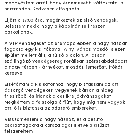
meggyőztem arról, hogy érdemesebb változtatni a
sorrrenden. Kedvesen elfogadta.
Eljött a 17:00 óra, megérkeztek az első vendégek.
Jeleztem nekik, hogy a kápolnán túli részen
parkoljanak.
A VIP vendégeket az örömapa ebben a nagy házban
fogadta egy kis itókával. A nyilvános mosdó is ezen
épület mellett állt, a túlsó oldalon. A lassan
szállingózó vendégsereg totálisan szétszabdalódott
a nagy térben – árnyékot, mosdót, ismerőst, itókát
keresve.
Elsétáltam a kis sátorhoz, hogy biztassam az ott
ácsorgó vendégeket, vegyenek bátran a hideg
frissítőből és írjanak a cetlikre jókívánságokat.
Megkértem a felszolgáló fiút, hogy míg nem vagyok
ott, ő is biztassa az odatérő embereket.
Visszamentem a nagy házhoz, és a befutó
családtagokra a karszalagot illetve a kitűzőt
felszereltem.