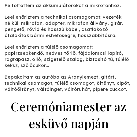
Feltöltöttem az akkumulátorokat a mikrofonhoz.
Leellenőriztem a technikai csomagomat: vezeték
nélküli mikrofon, adapter, mikrofon állvány, gitár,
pengető, rövid és hosszú kábel, csatlakozó
átalakítók bármi eshetőségre, hosszabbításra.
Leellenőriztem a túlélő csomagomat:
papírzsebkendő, nedves törlő, fájdalomcsillapító,
ragtapasz, olló, szigetelő szalag, biztosító tű, túlélő
keksz, szőlőcukor…
Bepakoltam az autóba az Aranylemezt, gitárt,
technikai csomagot, túlélő csomagot, öltönyt, cipőt,
váltóöltönyt, váltóinget, váltóruhát, pipere cuccot.
Ceremóniamester az
esküvő napján