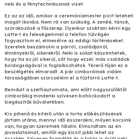
neki és a fénytechnikusnak vizet.
Ez az az idő, amikor a ceremóniamester picit leteheti
magát ikonba. Nem rá van szükség. A zenéé, táncé,
szórakozásé a főszerep. Ilyenkor szoktam kérni egy
Latte-t és feleségemmel a telefon túlvégén
fogyasztom el, elmesélve az eddigi történéseket.
Szeretek beszámolni a párról, családjairól,
élményekről, sikerekről. Neki is sokat köszönhetek,
hogy ha ez jól sikerül, sőt hogy ezzel: más családok
boldogságával is foglalkozhatok. Térerő híján ez a
beszélgetés elmaradt. A pár cimboráinak vidám
társaságában szürcsölöm el a tűzforró Latte-t.
Beindult a szelfiautomata, ami előtt nagyszülőktől
cimborákig mindenki szívesen bohóckodott a
kiegészítők bűvöletében.
Kis pihenő és kitérő után a torta előkészítésének
jártam utána, mennyi idő összerakni, milyen kocsink
van, hogyan szeretnék tálalni. Elmondtam az én
javaslataimat, amitől egy kicsit jobb lehet az
összkép. Szívesen fogadták és a fotós is örült neki.