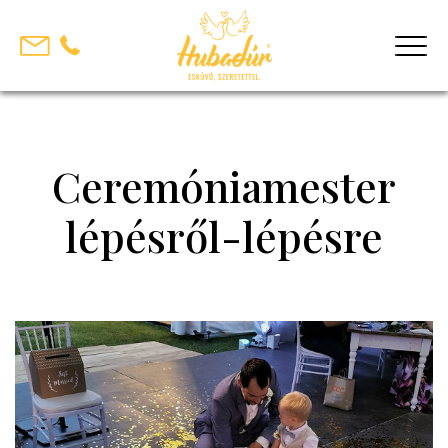
Skip
to
content
Ceremóniamester
lépésről-lépésre