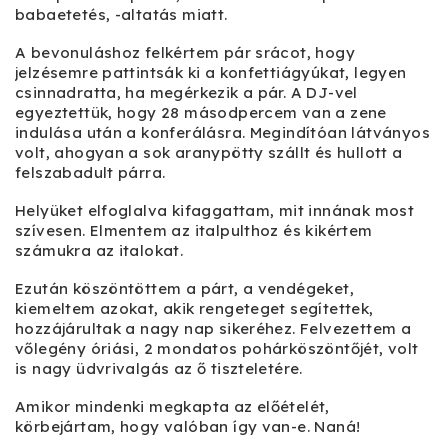
babaetetés, -altatás miatt.
A bevonuláshoz felkértem pár srácot, hogy
jelzésemre pattintsák ki a konfettiágyúkat, legyen
csinnadratta, ha megérkezik a pár. A DJ-vel
egyeztettük, hogy 28 másodpercem van a zene
indulása után a konferálásra. Megindítóan látványos
volt, ahogyan a sok aranypötty szállt és hullott a
felszabadult párra.
Helyüket elfoglalva kifaggattam, mit innának most
szívesen. Elmentem az italpulthoz és kikértem
számukra az italokat.
Ezután köszöntöttem a párt, a vendégeket,
kiemeltem azokat, akik rengeteget segítettek,
hozzájárultak a nagy nap sikeréhez. Felvezettem a
vőlegény óriási, 2 mondatos pohárköszöntőjét, volt
is nagy üdvrivalgás az ő tiszteletére.
Amikor mindenki megkapta az előételét,
körbejártam, hogy valóban így van-e. Naná!