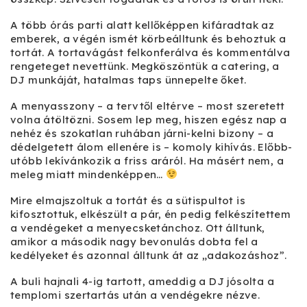
A több órás parti alatt kellőképpen kifáradtak az
emberek, a végén ismét körbeálltunk és behoztuk a
tortát. A tortavágást felkonferálva és kommentálva
rengeteget nevettünk. Megköszöntük a catering, a
DJ munkáját, hatalmas taps ünnepelte őket.
A menyasszony – a tervtől eltérve – most szeretett
volna átöltözni. Sosem lep meg, hiszen egész nap a
nehéz és szokatlan ruhában járni-kelni bizony – a
dédelgetett álom ellenére is – komoly kihívás. Előbb-
utóbb lekívánkozik a friss aráról. Ha másért nem, a
meleg miatt mindenképpen…
Mire elmajszoltuk a tortát és a sütispultot is
kifosztottuk, elkészült a pár, én pedig felkészítettem
a vendégeket a menyecsketánchoz. Ott álltunk,
amikor a második nagy bevonulás dobta fel a
kedélyeket és azonnal álltunk át az „adakozáshoz”.
A buli hajnali 4-ig tartott, ameddig a DJ jósolta a
templomi szertartás után a vendégekre nézve.