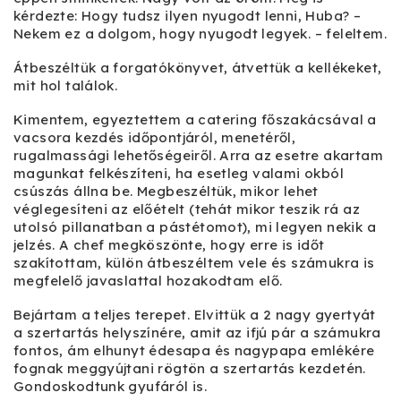
kérdezte: ­Hogy tudsz ilyen nyugodt lenni, Huba? –
Nekem ez a dolgom, hogy nyugodt legyek. – feleltem.
Átbeszéltük a forgatókönyvet, átvettük a kellékeket,
mit hol találok.
Kimentem, egyeztettem a catering főszakácsával a
vacsora kezdés időpontjáról, menetéről,
rugalmassági lehetőségeiről. Arra az esetre akartam
magunkat felkészíteni, ha esetleg valami okból
csúszás állna be. Megbeszéltük, mikor lehet
véglegesíteni az előételt (tehát mikor teszik rá az
utolsó pillanatban a pástétomot), mi legyen nekik a
jelzés. A chef megköszönte, hogy erre is időt
szakítottam, külön átbeszéltem vele és számukra is
megfelelő javaslattal hozakodtam elő.
Bejártam a teljes terepet. Elvittük a 2 nagy gyertyát
a szertartás helyszínére, amit az ifjú pár a számukra
fontos, ám elhunyt édesapa és nagypapa emlékére
fognak meggyújtani rögtön a szertartás kezdetén.
Gondoskodtunk gyufáról is.