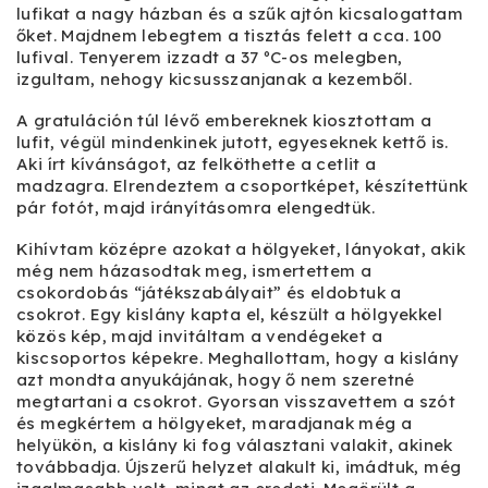
lufikat a nagy házban és a szűk ajtón kicsalogattam
őket. Majdnem lebegtem a tisztás felett a cca. 100
lufival. Tenyerem izzadt a 37 ºC-os melegben,
izgultam, nehogy kicsusszanjanak a kezemből.
A gratuláción túl lévő embereknek kiosztottam a
lufit, végül mindenkinek jutott, egyeseknek kettő is.
Aki írt kívánságot, az felköthette a cetlit a
madzagra. Elrendeztem a csoportképet, készítettünk
pár fotót, majd irányításomra elengedtük.
Kihívtam középre azokat a hölgyeket, lányokat, akik
még nem házasodtak meg, ismertettem a
csokordobás “játékszabályait” és eldobtuk a
csokrot. Egy kislány kapta el, készült a hölgyekkel
közös kép, majd invitáltam a vendégeket a
kiscsoportos képekre. Meghallottam, hogy a kislány
azt mondta anyukájának, hogy ő nem szeretné
megtartani a csokrot. Gyorsan visszavettem a szót
és megkértem a hölgyeket, maradjanak még a
helyükön, a kislány ki fog választani valakit, akinek
továbbadja. Újszerű helyzet alakult ki, imádtuk, még