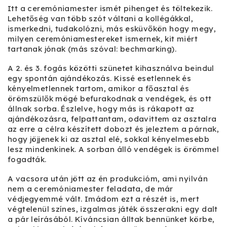
Itt a ceremóniamester ismét pihenget és töltekezik.
Lehetőség van több szót váltani a kollégákkal,
ismerkedni, tudakolózni, más esküvőkön hogy megy,
milyen ceremóniamestereket ismernek, kit miért
tartanak jónak (más szóval: bechmarking).
A 2. és 3. fogás közötti szünetet kihasználva beindul
egy spontán ajándékozás. Kissé esetlennek és
kényelmetlennek tartom, amikor a főasztal és
örömszülők mögé befurakodnak a vendégek, és ott
állnak sorba. Észlelve, hogy más is rákapott az
ajándékozásra, felpattantam, odavittem az asztalra
az erre a célra készített dobozt és jeleztem a párnak,
hogy jöjjenek ki az asztal elé, sokkal kényelmesebb
lesz mindenkinek. A sorban álló vendégek is örömmel
fogadták.
A vacsora után jött az én produkcióm, ami nyilván
nem a ceremóniamester feladata, de már
védjegyemmé vált. Imádom ezt a részét is, mert
végtelenül színes, izgalmas játék összerakni egy dalt
a pár leírásából. Kíváncsian álltak bennünket körbe,