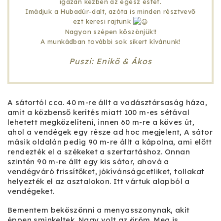
igazán kézben az egész estét.
Imádjuk a Hubadúr-dalt, azóta is minden résztvevő
ezt keresi rajtunk
Nagyon szépen köszönjük!!
A munkádban további sok sikert kívánunk!
Puszi: Enikő & Ákos
A sátortól cca. 40 m-re állt a vadásztársaság háza,
amit a közbenső kerítés miatt 100 m-es sétával
lehetett megközelíteni, innen 60 m-re a köves út,
ahol a vendégek egy része ad hoc megjelent, A sátor
másik oldalán pedig 90 m-re állt a kápolna, ami előtt
rendezték el a székeket a szertartáshoz. Onnan
szintén 90 m-re állt egy kis sátor, ahová a
vendégváró frissítőket, jókívánságcetliket, tollakat
helyezték el az asztalokon. Itt vártuk alapból a
vendégeket.
Bementem beköszönni a menyasszonynak, akit
éppen sminkeltek. Nagy volt az öröm. Meg is