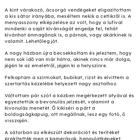
A kint várakozó, ácsorgó vendégeket eligazítottam
a kis sátor irányába, meséltem nekik a cetlikről is. A
menyasszony elképzelése az volt, hogy a lufival
mindenki a saját kívánságát engedje fel, tehát
kívánhat önmagának is, a párnak, vagy akárkinek is
valamit. Lehetőleg jót.
A nagy házban újra becsekkoltam és jeleztem, hogy
nem sok idő van már hátra, akinek nincs már dolga,
jöjjön le az emeletről, jöjjön ki a helyszínre.
Felkaptam a szirmokat, bubikat, rizst és elvittem a
szertartás közelébe helyezett nagy asztalhoz.
Váltottam pár szót a közben megérkezett atyával és
egyeztettük a bevonulás jelzését, valamint a
kivonulás menetét. Ő kikíséri a párt a
boldogságkapuig, ott megállnak, lesz egy fotó, ő
visszajön.
A sátorban az elkészült dekorációt és terítéket
örökítették meg a kamerások, hangulatképeket