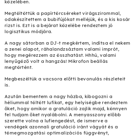
közelében.
Megtöltöttük a papírtörcséreket virágszirommal,
odakészítettem a bubifújókat melléjük, és a kis kosár
rizst is. Ezt is a bejárat közelébe rendeztem jó
logisztikus módjára.
A nagy sátorban a DJ-t megkértem, indítsa el nekem
a zenei alapot, ráhalandzsáztam valami imprót,
hogy megérezzem az összhatást. Hhhú, valami
lenyűgöző volt a hangzás! Mikrofon beállás
megtörtént.
Megbeszéltük a vacsora előtti bevonulás részleteit
is.
Azután bementem a nagy házba, kibogozni a
héliummal töltött lufikat, egy helyiségbe rendeztem
őket, hogy amikor a gratuláció zajlik majd, könnyen
fel tudjam őket nyalábolni. A menyasszony előbb
szerette volna a lufiengedést, de ismerve a
vendégek azonnali gratuláció iránt vágyát és a
tömegmozgatási optimalizációs függvényt,