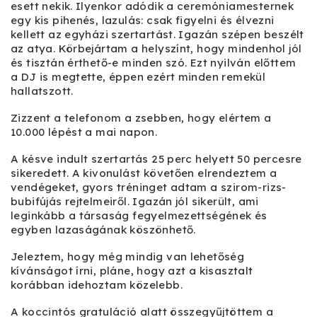
esett nekik. Ilyenkor adódik a ceremóniamesternek
egy kis pihenés, lazulás: csak figyelni és élvezni
kellett az egyházi szertartást. Igazán szépen beszélt
az atya. Körbejártam a helyszínt, hogy mindenhol jól
és tisztán érthető-e minden szó. Ezt nyilván előttem
a DJ is megtette, éppen ezért minden remekül
hallatszott.
Zizzent a telefonom a zsebben, hogy elértem a
10.000 lépést a mai napon.
A késve indult szertartás 25 perc helyett 50 percesre
sikeredett. A kivonulást követően elrendeztem a
vendégeket, gyors tréninget adtam a szirom-rizs-
bubifújás rejtelmeiről. Igazán jól sikerült, ami
leginkább a társaság fegyelmezettségének és
egyben lazaságának köszönhető.
Jeleztem, hogy még mindig van lehetőség
kívánságot írni, pláne, hogy azt a kisasztalt
korábban idehoztam közelebb.
A koccintós gratuláció alatt összegyűjtöttem a