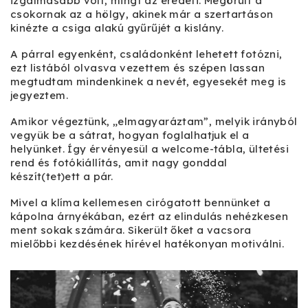
izgalmasabb volt, mingt az eredeti. Megörült a
csokornak az a hölgy, akinek már a szertartáson
kinézte a csiga alakú gyűrűjét a kislány.
A párral egyenként, családonként lehetett fotózni,
ezt listából olvasva vezettem és szépen lassan
megtudtam mindenkinek a nevét, egyesekét meg is
jegyeztem.
Amikor végeztünk, „elmagyaráztam”, melyik irányból
vegyük be a sátrat, hogyan foglalhatjuk el a
helyünket. Így érvényesül a welcome-tábla, ültetési
rend és fotókiállítás, amit nagy gonddal
készít(tet)ett a pár.
Mivel a klíma kellemesen cirógatott bennünket a
kápolna árnyékában, ezért az elindulás nehézkesen
ment sokak számára. Sikerült őket a vacsora
mielőbbi kezdésének hírével hatékonyan motiválni.