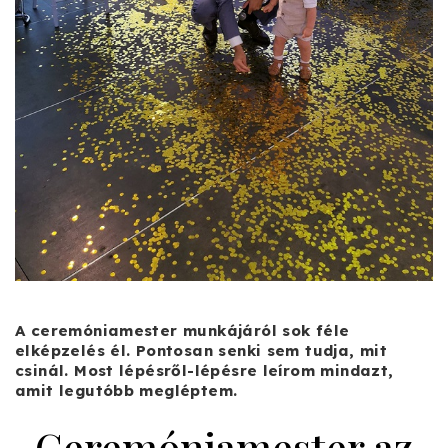
A ceremóniamester munkájáról sok féle
elképzelés él. Pontosan senki sem tudja, mit
csinál. Most lépésről-lépésre leírom mindazt,
amit legutóbb megléptem.
Ceremóniamester az