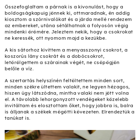
Összefoglaltam a párnak is a kivonulást, hogy a
boldogságkapuig jönnek ki, ottmaradnak, én addig
kiosztom a szórnivalókat és a járda mellé rendezem
az embereket, utána sétálhatnak a folyosón végig
mindenki örömére. Jeleztem nekik, hogy a csokrokat
ne keressék, ott nyomom majd a kezükbe.
A kis sátorhoz kivittem a menyasszonyi csokrot, a
koszorús lány csokrát és a dobócsokrot,
letörölgettem a szárainak végét, ne csöpögjön
belőle a víz.
A szertartás helyszínén feltöltettem minden sort,
minden székre ültettem valakit, ne legyen hézagos,
hiszen úgy látszódna, mintha valaki nem jött volna
el. A távolabb lehorgonyzott vendégeket közelebb
invitáltam és elosztottam őket, hogy jobbra is, balra
is álljanak a székek mögötti kövezeten. Elrendeztük a
tanúkat is.