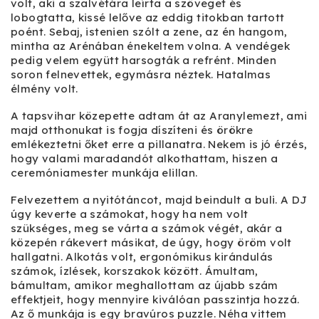
volt, aki a szalvétára leírta a szöveget és
lobogtatta, kissé lelőve az eddig titokban tartott
poént. Sebaj, istenien szólt a zene, az én hangom,
mintha az Arénában énekeltem volna. A vendégek
pedig velem együtt harsogták a refrént. Minden
soron felnevettek, egymásra néztek. Hatalmas
élmény volt.
A tapsvihar közepette adtam át az Aranylemezt, ami
majd otthonukat is fogja díszíteni és örökre
emlékeztetni őket erre a pillanatra. Nekem is jó érzés,
hogy valami maradandót alkothattam, hiszen a
ceremóniamester munkája elillan.
Felvezettem a nyitótáncot, majd beindult a buli. A DJ
úgy keverte a számokat, hogy ha nem volt
szükséges, meg se várta a számok végét, akár a
közepén rákevert másikat, de úgy, hogy öröm volt
hallgatni. Alkotás volt, ergonómikus kirándulás
számok, ízlések, korszakok között. Ámultam,
bámultam, amikor meghallottam az újabb szám
effektjeit, hogy mennyire kiválóan passzintja hozzá.
Az ő munkája is egy bravúros puzzle. Néha vittem