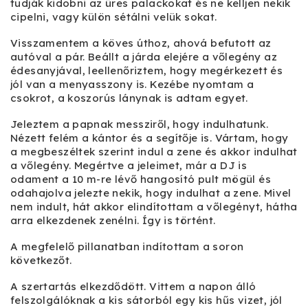
tudják kidobni az üres palackokat és ne kelljen nekik
cipelni, vagy külön sétálni velük sokat.
Visszamentem a köves úthoz, ahová befutott az
autóval a pár. Beállt a járda elejére a vőlegény az
édesanyjával, leellenőriztem, hogy megérkezett és
jól van a menyasszony is. Kezébe nyomtam a
csokrot, a koszorús lánynak is adtam egyet.
Jeleztem a papnak messziről, hogy indulhatunk.
Nézett felém a kántor és a segítője is. Vártam, hogy
a megbeszéltek szerint indul a zene és akkor indulhat
a vőlegény. Megértve a jeleimet, már a DJ is
odament a 10 m-re lévő hangosító pult mögül és
odahajolva jelezte nekik, hogy indulhat a zene. Mivel
nem indult, hát akkor elindítottam a vőlegényt, hátha
arra elkezdenek zenélni. Így is történt.
A megfelelő pillanatban indítottam a soron
következőt.
A szertartás elkezdődött. Vittem a napon álló
felszolgálóknak a kis sátorból egy kis hűs vizet, jól