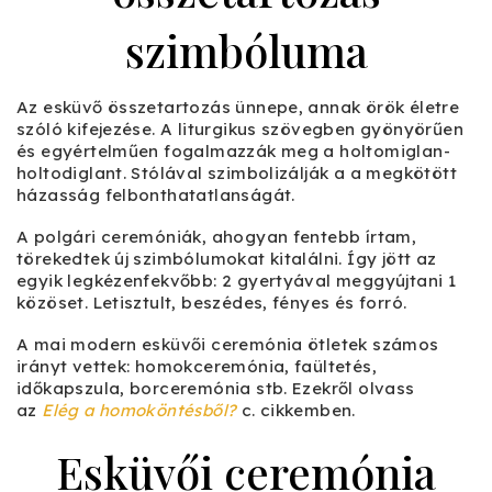
szimbóluma
Az esküvő összetartozás ünnepe, annak örök életre
szóló kifejezése. A liturgikus szövegben gyönyörűen
és egyértelműen fogalmazzák meg a holtomiglan-
holtodiglant. Stólával szimbolizálják a a megkötött
házasság felbonthatatlanságát.
A polgári ceremóniák, ahogyan fentebb írtam,
törekedtek új szimbólumokat kitalálni. Így jött az
egyik legkézenfekvőbb: 2 gyertyával meggyújtani 1
közöset. Letisztult, beszédes, fényes és forró.
A mai modern esküvői ceremónia ötletek számos
irányt vettek: homokceremónia, faültetés,
időkapszula, borceremónia stb. Ezekről olvass
az
Elég a homoköntésből?
c. cikkemben.
Esküvői ceremónia