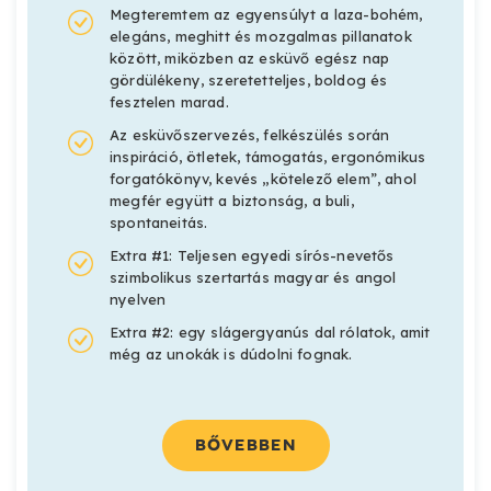
Megteremtem az egyensúlyt a laza-bohém,
elegáns, meghitt és mozgalmas pillanatok
között, miközben az esküvő egész nap
gördülékeny, szeretetteljes, boldog és
fesztelen marad.
Az esküvőszervezés, felkészülés során
inspiráció, ötletek, támogatás, ergonómikus
forgatókönyv, kevés „kötelező elem”, ahol
megfér együtt a biztonság, a buli,
spontaneitás.
Extra #1: Teljesen egyedi sírós-nevetős
szimbolikus szertartás magyar és angol
nyelven
Extra #2: egy slágergyanús dal rólatok, amit
még az unokák is dúdolni fognak.
BŐVEBBEN