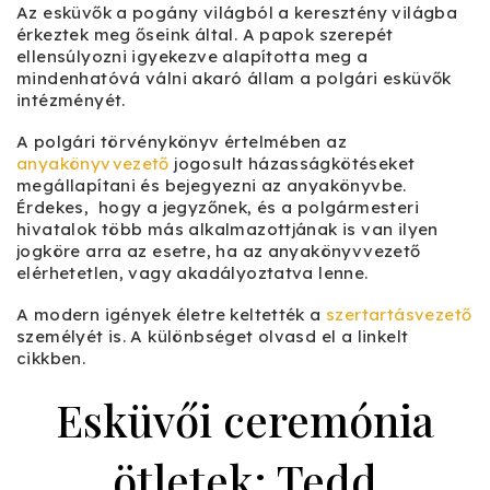
Az esküvők a pogány világból a keresztény világba
érkeztek meg őseink által. A papok szerepét
ellensúlyozni igyekezve alapította meg a
mindenhatóvá válni akaró állam a polgári esküvők
intézményét.
A polgári törvénykönyv értelmében az
anyakönyvvezető
jogosult házasságkötéseket
megállapítani és bejegyezni az anyakönyvbe.
Érdekes, hogy a jegyzőnek, és a polgármesteri
hivatalok több más alkalmazottjának is van ilyen
jogköre arra az esetre, ha az anyakönyvvezető
elérhetetlen, vagy akadályoztatva lenne.
A modern igények életre keltették a
szertartásvezető
személyét is. A különbséget olvasd el a linkelt
cikkben.
Esküvői ceremónia
ötletek: Tedd