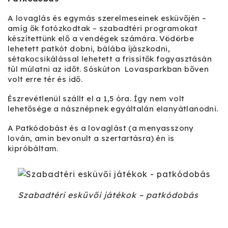
A lovaglás és egymás szerelmeseinek esküvőjén –
amíg ők fotózkodtak – szabadtéri programokat
készítettünk elő a vendégek számára. Vödörbe
lehetett patkót dobni, bálába íjászkodni,
sétakocsikálással lehetett a frissítők fogyasztásán
túl múlatni az időt. Sóskúton Lovasparkban bőven
volt erre tér és idő.
Észrevétlenül szállt el a 1,5 óra. Így nem volt
lehetősége a násznépnek egyáltalán elanyátlanodni.
A Patkódobást és a lovaglást (a menyasszony
lován, amin bevonult a szertartásra) én is
kipróbáltam.
Szabadtéri esküvői játékok – patkódobás