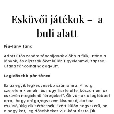
Esküvői játékok – a
buli alatt
Fiú-lány tánc
Adott ütős zenére táncoljanak előbb a fiúk, utána a
lányok, és díjazzák őket külön figyelemmel, tapssal.
Utána táncolhatnak együtt.
Legidősebb pár tánca
Ez az egyik legkedvesebb számomra. Mindig
szeretem kiemelni és nagy tisztelettel köszönteni az
esküvőn megjelenő “öregeket”. Ők vártak a legtöbbet
arra, hogy drága/egyszem kisunokájukat az
esküvőjükig elkísérhessék. Ezért külön nagyszerű, ha
a nagyikat, legidősebbeket VIP-ként tiszteljük.