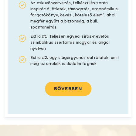
Az esküvőszervezés, felkészülés során
inspiráció, ötletek, támogatás, ergonómikus
forgatókönyv, kevés „kötelező elem”, ahol
megfér együtt a biztonság, a buli,
spontaneitás.
Extra #1: Teljesen egyedi sírós-nevetős
szimbolikus szertartás magyar és angol
nyelven
Extra #2: egy slágergyanús dal rólatok, amit
még az unokák is dúdolni fognak.
BŐVEBBEN