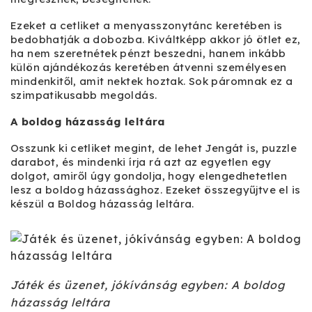
Ezeket a cetliket a menyasszonytánc keretében is
bedobhatják a dobozba. Kiváltképp akkor jó ötlet ez,
ha nem szeretnétek pénzt beszedni, hanem inkább
külön ajándékozás keretében átvenni személyesen
mindenkitől, amit nektek hoztak. Sok páromnak ez a
szimpatikusabb megoldás.
A boldog házasság leltára
Osszunk ki cetliket megint, de lehet Jengát is, puzzle
darabot, és mindenki írja rá azt az egyetlen egy
dolgot, amiről úgy gondolja, hogy elengedhetetlen
lesz a boldog házassághoz. Ezeket összegyűjtve el is
készül a Boldog házasság leltára.
Játék és üzenet, jókívánság egyben: A boldog
házasság leltára