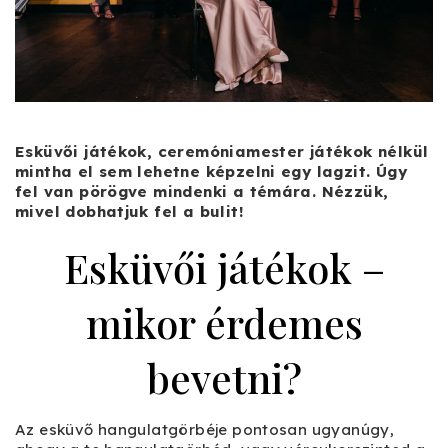
Esküvői játékok, ceremóniamester játékok nélkül
mintha el sem lehetne képzelni egy lagzit. Úgy
fel van pörögve mindenki a témára. Nézzük,
mivel dobhatjuk fel a bulit!
Esküvői játékok –
mikor érdemes
bevetni?
Az esküvő hangulatgörbéje pontosan ugyanúgy,