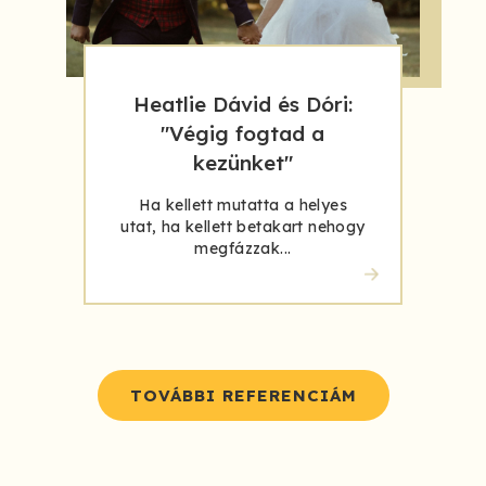
Heatlie Dávid és Dóri:
"Végig fogtad a
kezünket"
Ha kellett mutatta a helyes
utat, ha kellett betakart nehogy
megfázzak...
TOVÁBBI REFERENCIÁM