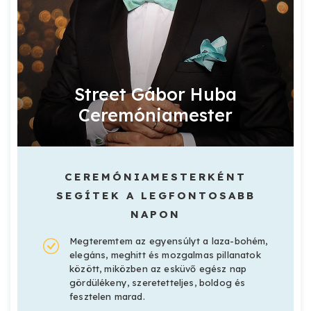
Street Gábor Huba
Ceremóniamester
CEREMÓNIAMESTERKÉNT
SEGÍTEK A LEGFONTOSABB
NAPON
Megteremtem az egyensúlyt a laza-bohém,
elegáns, meghitt és mozgalmas pillanatok
között, miközben az esküvő egész nap
gördülékeny, szeretetteljes, boldog és
fesztelen marad.