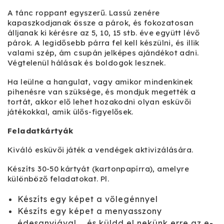
A tánc roppant egyszerű. Lassú zenére
kapaszkodjanak össze a párok, és fokozatosan
álljanak ki kérésre az 5, 10, 15 stb. éve együtt lévő
párok. A legidősebb párra fel kell készülni, és illik
valami szép, ám csupán jelképes ajándékot adni.
Végtelenül hálásak és boldogok lesznek.
Ha leülne a hangulat, vagy amikor mindenkinek
pihenésre van szüksége, és mondjuk megették a
tortát, akkor elő lehet hozakodni olyan esküvői
játékokkal, amik ülős-figyelősek.
Feladatkártyák
Kiváló esküvői játék a vendégek aktivizálására.
Készíts 30-50 kártyát (kartonpapírra), amelyre
különböző feladatokat. Pl.
Készíts egy képet a vőlegénnyel
Készíts egy képet a menyasszony
édesanyjával … és küldd el nekünk erre az e-