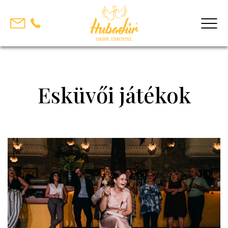
Skip
to
content
Esküvői játékok