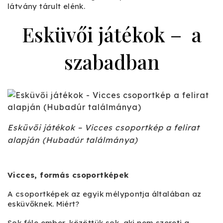
látvány tárult elénk.
Esküvői játékok – a
szabadban
Esküvői játékok – Vicces csoportkép a felirat
alapján (Hubadúr találmánya)
Vicces, formás csoportképek
A csoportképek az egyik mélypontja általában az
esküvőknek. Miért?
Sok féle ember, közöttük sok, aki nem szereti a