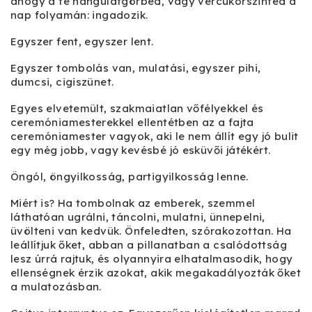
ahogy a te hangulatgörbéd, vagy vércukorszinted a
nap folyamán: ingadozik.
Egyszer fent, egyszer lent.
Egyszer tombolás van, mulatási, egyszer pihi,
dumcsi, cigiszünet.
Egyes elvetemült, szakmaiatlan vőfélyekkel és
ceremóniamesterekkel ellentétben az a fajta
ceremóniamester vagyok, aki le nem állít egy jó bulit
egy még jobb, vagy kevésbé jó esküvői játékért.
Öngól, öngyilkosság, partigyilkosság lenne.
Miért is? Ha tombolnak az emberek, szemmel
láthatóan ugrálni, táncolni, mulatni, ünnepelni,
üvölteni van kedvük. Önfeledten, szórakozottan. Ha
leállítjuk őket, abban a pillanatban a csalódottság
lesz úrrá rajtuk, és olyannyira elhatalmasodik, hogy
ellenségnek érzik azokat, akik megakadályozták őket
a mulatozásban.