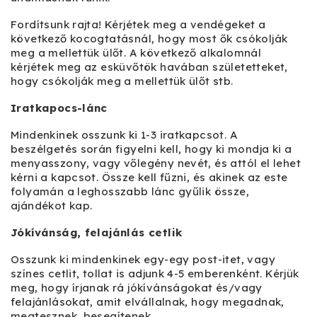
Fordítsunk rajta! Kérjétek meg a vendégeket a
következő kocogtatásnál, hogy most ők csókolják
meg a mellettük ülőt. A következő alkalomnál
kérjétek meg az esküvőtök havában születetteket,
hogy csókolják meg a mellettük ülőt stb.
Iratkapocs-lánc
Mindenkinek osszunk ki 1-3 iratkapcsot. A
beszélgetés során figyelni kell, hogy ki mondja ki a
menyasszony, vagy vőlegény nevét, és attól el lehet
kérni a kapcsot. Össze kell fűzni, és akinek az este
folyamán a leghosszabb lánc gyűlik össze,
ajándékot kap.
Jókívánság, felajánlás cetlik
Osszunk ki mindenkinek egy-egy post-itet, vagy
színes cetlit, tollat is adjunk 4-5 emberenként. Kérjük
meg, hogy írjanak rá jókívánságokat és/vagy
felajánlásokat, amit elvállalnak, hogy megadnak,
megtesznek, besegítenek.