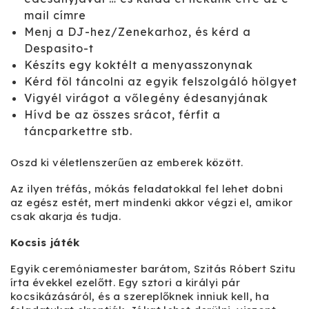
mail címre
Menj a DJ-hez/Zenekarhoz, és kérd a
Despasito-t
Készíts egy koktélt a menyasszonynak
Kérd föl táncolni az egyik felszolgáló hölgyet
Vigyél virágot a vőlegény édesanyjának
Hívd be az összes srácot, férfit a
táncparkettre stb.
Oszd ki véletlenszerűen az emberek között.
Az ilyen tréfás, mókás feladatokkal fel lehet dobni
az egész estét, mert mindenki akkor végzi el, amikor
csak akarja és tudja.
Kocsis játék
Egyik ceremóniamester barátom, Szitás Róbert Szitu
írta évekkel ezelőtt. Egy sztori a királyi pár
kocsikázásáról, és a szereplőknek inniuk kell, ha