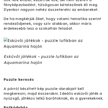
fényképezkedést, túlságosan kötelezőnek éli meg.
Ilyenkor nagyon nehéz összeterelni az embereket.
De ha megkérjük őket, hogy valami tematika szerint
rendeződjenek, vagy szív alakban, akkor máris
érdekesebb lesz a szokatlan feladat.
Esküvői játékok – puzzle lufikban az
Aquamarina hajón
Puzzle keresés
A párról készített kép puzzle-darabjait kell
megkeresni, majd összerakni. Ideális esküvői játék a
nyüzsgő, játékos lelkű barátoknak, és a gyerekeknek.
Patkódobás