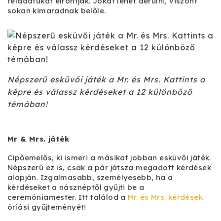
feladatukat elrontják. Jókat lehet derülni, viszont
sokan kimaradnak belőle.
Népszerű esküvői játék a Mr. és Mrs. Kattints a
képre és válassz kérdéseket a 12 különböző
témában!
Mr & Mrs. játék
Cipőemelős, ki ismeri a másikat jobban esküvői játék.
Népszerű ez is, csak a pár játsza megadott kérdések
alapján. Izgalmasabb, személyesebb, ha a
kérdéseket a násznéptől gyűjti be a
ceremóniamester. Itt találod a
Mr. és Mrs. kérdések
óriási gyűjteményét!