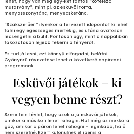
lehet, hogy van még egy-két fontos “kötelező
mutatvány”, mint pl. az esküvői torta,
menyasszonytánc, menyecsketánc.
“Szakszerűen” ilyenkor a tervezett időpontot ki lehet
tolni egy egészséges mértékig, és utána óvatosan
lecsengetni a bulit. Pontosan úgy, mint a nappaliban
fokozatosan lejjebb tekerni a fényerőt.
Ez tud jól esni, ezt könnyű elfogadni, belátni.
Gyönyörű rávezetése lehet a következő napirendi
programnak.
Esküvői játékok – ki
vegyen benne részt?
Szerintem tévhit, hogy azok a jó esküvői játékok,
amikor a másikon lehet röhögni. Hát még az mekkora
gáz, amikor a páron lehet röhögni – leginkább, ha ő
nem szeretné. Ezért különülnek el igenis a