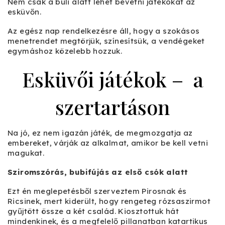
Nem csak a buli alatt lehet bevetni játékokat az
esküvőn.
Az egész nap rendelkezésre áll, hogy a szokásos
menetrendet megtörjük, színesítsük, a vendégeket
egymáshoz közelebb hozzuk.
Esküvői játékok – a
szertartáson
Na jó, ez nem igazán játék, de megmozgatja az
embereket, várják az alkalmat, amikor be kell vetni
magukat.
Sziromszórás, bubifújás az első csók alatt
Ezt én meglepetésből szerveztem Pirosnak és
Ricsinek, mert kiderült, hogy rengeteg rózsaszirmot
gyűjtött össze a két család. Kiosztottuk hát
mindenkinek, és a megfelelő pillanatban katartikus