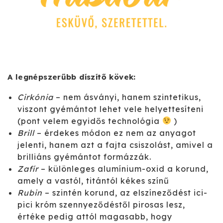
A legnépszerűbb díszítő kövek:
Cirkónia
– nem ásványi, hanem szintetikus,
viszont gyémántot lehet vele helyettesíteni
(pont velem egyidős technológia
)
Brill
– érdekes módon ez nem az anyagot
jelenti, hanem azt a fajta csiszolást, amivel a
brilliáns gyémántot formázzák.
Zafír
– különleges alumínium-oxid a korund,
amely a vastól, titántól kékes színű
Rubin
– szintén korund, az elszíneződést ici-
pici króm szennyeződéstől pirosas lesz,
értéke pedig attól magasabb, hogy