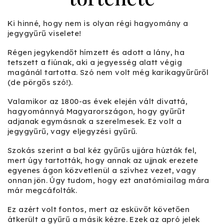
Ki hinné, hogy nem is olyan régi hagyomány a
jegygyűrű viselete!
Régen jegykendőt hímzett és adott a lány, ha
tetszett a fiúnak, aki a jegyesség alatt végig
magánál tartotta. Szó nem volt még karikagyűrűről
(de pörgős szó!).
Valamikor az 1800-as évek elején vált divattá,
hagyománnyá Magyarországon, hogy gyűrűt
adjanak egymásnak a szerelmesek. Ez volt a
jegygyűrű, vagy eljegyzési gyűrű.
Szokás szerint a bal kéz gyűrűs ujjára húzták fel,
mert úgy tartották, hogy annak az ujjnak erezete
egyenes ágon közvetlenül a szívhez vezet, vagy
onnan jön. Úgy tudom, hogy ezt anatómiailag mára
már megcáfolták.
Ez azért volt fontos, mert az esküvőt követően
átkerült a gyűrű a másik kézre. Ezek az apró jelek