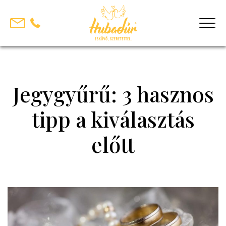
Skip
to
content
Jegygyűrű: 3 hasznos
tipp a kiválasztás
előtt