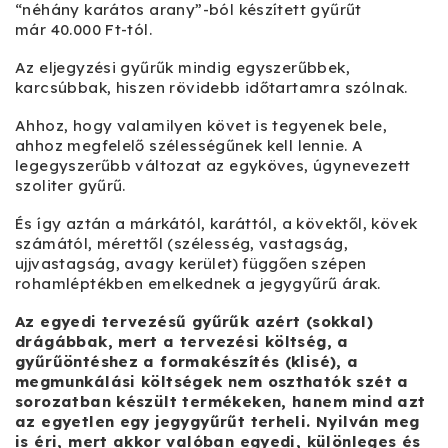
“néhány karátos arany”-ból készített gyűrűt
már 40.000 Ft-tól.
Az eljegyzési gyűrűk mindig egyszerűbbek,
karcsúbbak, hiszen rövidebb időtartamra szólnak.
Ahhoz, hogy valamilyen követ is tegyenek bele,
ahhoz megfelelő szélességűnek kell lennie. A
legegyszerűbb változat az egyköves, úgynevezett
szoliter gyűrű.
És így aztán a márkától, karáttól, a kövektől, kövek
számától, mérettől (szélesség, vastagság,
ujjvastagság, avagy kerület) függően szépen
rohamléptékben emelkednek a jegygyűrű árak.
Az egyedi tervezésű gyűrűk azért (sokkal)
drágábbak, mert a tervezési költség, a
gyűrűöntéshez a formakészítés (klisé), a
megmunkálási költségek nem oszthatók szét a
sorozatban készült termékeken, hanem mind azt
az egyetlen egy jegygyűrűt terheli. Nyilván meg
is éri, mert akkor valóban egyedi, különleges és