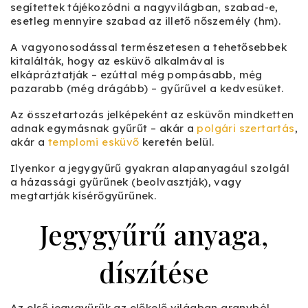
segítettek tájékozódni a nagyvilágban, szabad-e,
esetleg mennyire szabad az illető nőszemély (hm).
A vagyonosodással természetesen a tehetősebbek
kitalálták, hogy az esküvő alkalmával is
elkápráztatják – ezúttal még pompásabb, még
pazarabb (még drágább) – gyűrűvel a kedvesüket.
Az összetartozás jelképeként az esküvőn mindketten
adnak egymásnak gyűrűt – akár a
polgári szertartás
,
akár a
templomi esküvő
keretén belül.
Ilyenkor a jegygyűrű gyakran alapanyagául szolgál
a házassági gyűrűnek (beolvasztják), vagy
megtartják kísérőgyűrűnek.
Jegygyűrű anyaga,
díszítése
Az első jegygyűrűk az előkelő világban aranyból