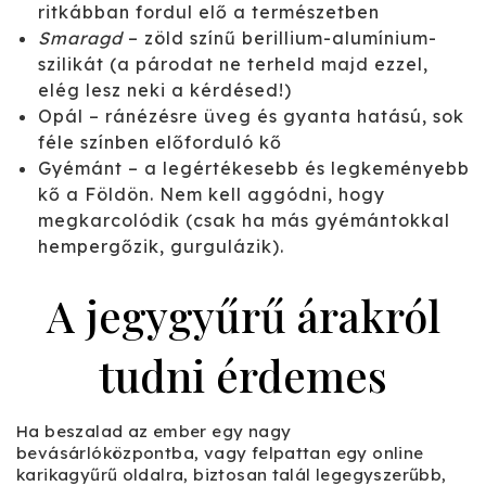
ritkábban fordul elő a természetben
Smaragd
– zöld színű berillium-alumínium-
szilikát (a párodat ne terheld majd ezzel,
elég lesz neki a kérdésed!)
Opál – ránézésre üveg és gyanta hatású, sok
féle színben előforduló kő
Gyémánt – a legértékesebb és legkeményebb
kő a Földön. Nem kell aggódni, hogy
megkarcolódik (csak ha más gyémántokkal
hempergőzik, gurgulázik).
A jegygyűrű árakról
tudni érdemes
Ha beszalad az ember egy nagy
bevásárlóközpontba, vagy felpattan egy online
karikagyűrű oldalra, biztosan talál legegyszerűbb,