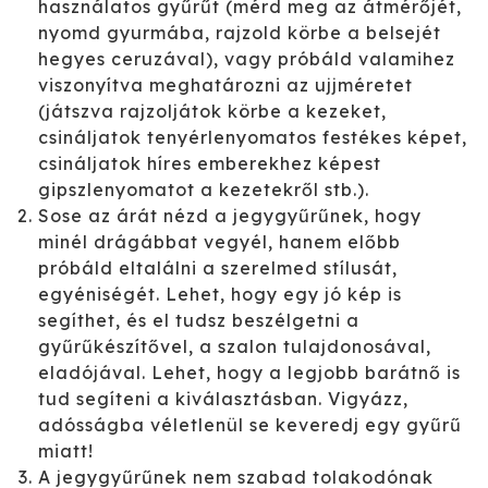
használatos gyűrűt (mérd meg az átmérőjét,
nyomd gyurmába, rajzold körbe a belsejét
hegyes ceruzával), vagy próbáld valamihez
viszonyítva meghatározni az ujjméretet
(játszva rajzoljátok körbe a kezeket,
csináljatok tenyérlenyomatos festékes képet,
csináljatok híres emberekhez képest
gipszlenyomatot a kezetekről stb.).
Sose az árát nézd a jegygyűrűnek, hogy
minél drágábbat vegyél, hanem előbb
próbáld eltalálni a szerelmed stílusát,
egyéniségét. Lehet, hogy egy jó kép is
segíthet, és el tudsz beszélgetni a
gyűrűkészítővel, a szalon tulajdonosával,
eladójával. Lehet, hogy a legjobb barátnő is
tud segíteni a kiválasztásban. Vigyázz,
adósságba véletlenül se keveredj egy gyűrű
miatt!
A jegygyűrűnek nem szabad tolakodónak