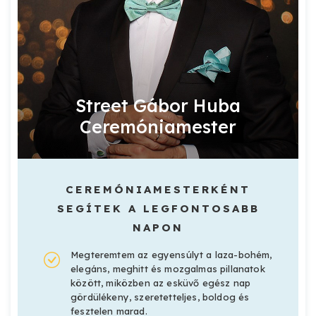
Street Gábor Huba
Ceremóniamester
CEREMÓNIAMESTERKÉNT
SEGÍTEK A LEGFONTOSABB
NAPON
Megteremtem az egyensúlyt a laza-bohém,
elegáns, meghitt és mozgalmas pillanatok
között, miközben az esküvő egész nap
gördülékeny, szeretetteljes, boldog és
fesztelen marad.