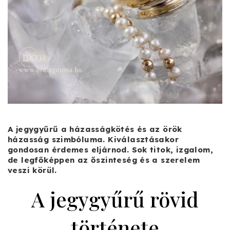
A jegygyűrű a házasságkötés és az örök
házasság szimbóluma. Kiválasztásakor
gondosan érdemes eljárnod. Sok titok, izgalom,
de legfőképpen az őszinteség és a szerelem
veszi körül.
A jegygyűrű rövid
története