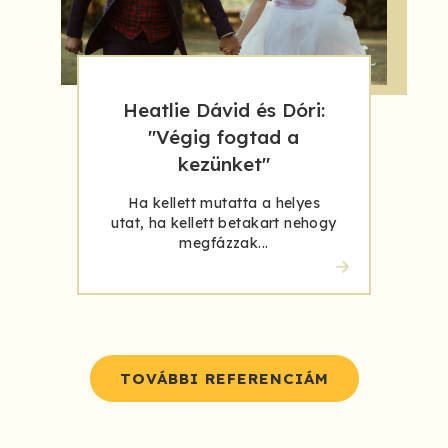
Heatlie Dávid és Dóri:
"Végig fogtad a
kezünket"
Ha kellett mutatta a helyes
utat, ha kellett betakart nehogy
megfázzak...
TOVÁBBI REFERENCIÁM