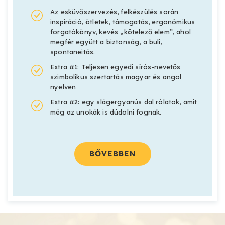
Az esküvőszervezés, felkészülés során
inspiráció, ötletek, támogatás, ergonómikus
forgatókönyv, kevés „kötelező elem”, ahol
megfér együtt a biztonság, a buli,
spontaneitás.
Extra #1: Teljesen egyedi sírós-nevetős
szimbolikus szertartás magyar és angol
nyelven
Extra #2: egy slágergyanús dal rólatok, amit
még az unokák is dúdolni fognak.
BŐVEBBEN