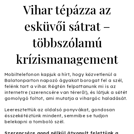
Vihar tépázza az
esküvői sátrat –
többszólamú
krízismanagement
Mobiltelefonon kapjuk a hírt, hogy közvetlenül a
Balatonparton napozó ágyakat borogat fel a szél,
felénk tart a vihar. Rögtön felpattanunk mi is az
internetre (szerencsére van térerő!), és látjuk a sötét
gomolygó foltot, ami mutatja a vihargóc haladását.
Leeresztettük az oldalsó ponyvákat, gondosan
összekötöztünk mindent, semmibe se tudjon
belekapni a tomboló szél.
Szerencsére gond nélkül átvonult felettünk a