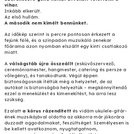
vihar.
Inkább elkerült.
Az első hullám.
A második nem kímélt bennünket.
Az időkép szerint is percre pontosan érkezett a
fejünk fölé, és a színpadon muzsikáló zenekar
főárama azon nyomban elszállt egy kinti csatlakozó
miatt.
A
válságstáb újra összeállt
(esküvőszervező,
ceremóniamester, hangmester, catering és persze a
vőlegény), és tanakodtunk. Végül éppen
biztonságosnak ítéltük még a helyzetet, de az
autókat is biztonságba helyeztük – megkönnyítendő
ezzel a menekülést és kimenekítést, ha arra lesz
szükség.
Ezalatt
a kórus rázendített
és vidám ukulele-gitár-
ének muzsikájával oldotta az akkorra már jókorára
duzzadt aggodalmakat, feszültséget. Személyesen is
be kellett avatkoznom, nyugtatgatnom,