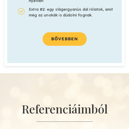
nyelven
Extra #2: egy slágergyanús dal rólatok, amit
még az unokák is dúdolni fognak.
BŐVEBBEN
Referenciáimból