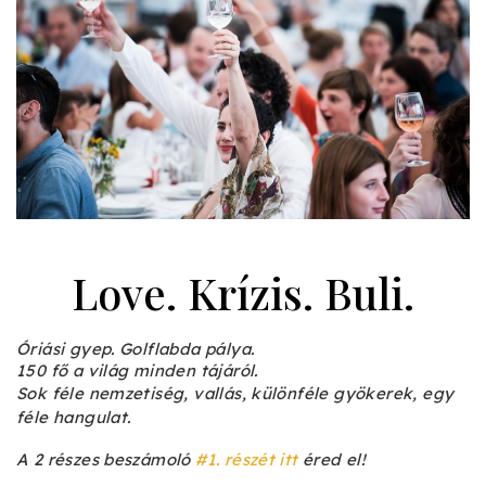
Love. Krízis. Buli.
Óriási gyep. Golflabda pálya.
150 fő a világ minden tájáról.
Sok féle nemzetiség, vallás, különféle gyökerek, egy
féle hangulat.
A 2 részes beszámoló
#1. részét itt
éred el!