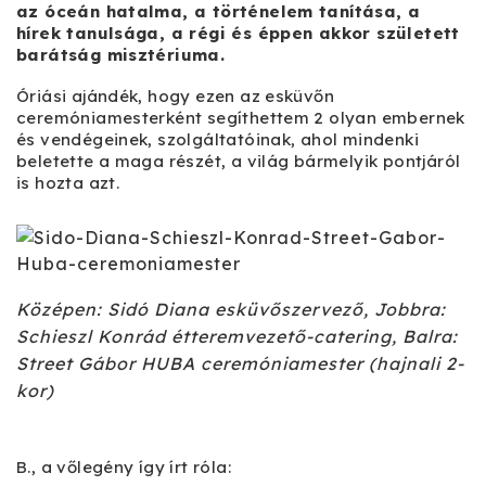
az óceán hatalma, a történelem tanítása, a
hírek tanulsága, a régi és éppen akkor született
barátság misztériuma.
Óriási ajándék, hogy ezen az esküvőn
ceremóniamesterként segíthettem 2 olyan embernek
és vendégeinek, szolgáltatóinak, ahol mindenki
beletette a maga részét, a világ bármelyik pontjáról
is hozta azt.
Középen: Sidó Diana esküvőszervező, Jobbra:
Schieszl Konrád étteremvezető-catering, Balra:
Street Gábor HUBA ceremóniamester (hajnali 2-
kor)
B., a vőlegény így írt róla: