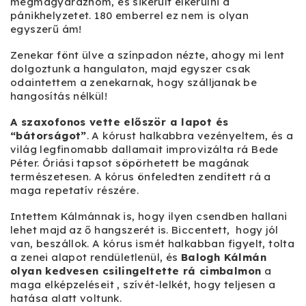
megmagyaráznom, és sikerült elkerülni a
pánikhelyzetet. 180 emberrel ez nem is olyan
egyszerű ám!
Zenekar fönt ülve a színpadon nézte, ahogy mi lent
dolgoztunk a hangulaton, majd egyszer csak
odaintettem a zenekarnak, hogy szálljanak be
hangosítás nélkül!
A szaxofonos vette először a lapot és
“bátorságot”
. A kórust halkabbra vezényeltem, és a
világ legfinomabb dallamait improvizálta rá Bede
Péter. Óriási tapsot söpörhetett be magának
természetesen. A kórus önfeledten zendített rá a
maga repetatív részére.
Intettem Kálmánnak is, hogy ilyen csendben hallani
lehet majd az ő hangszerét is. Biccentett, hogy jól
van, beszállok. A kórus ismét halkabban figyelt, tolta
a zenei alapot rendületlenül, és
Balogh Kálmán
olyan kedvesen csilingeltette rá cimbalmon
a
maga elképzeléseit , szívét-lelkét, hogy teljesen a
hatása alatt voltunk.