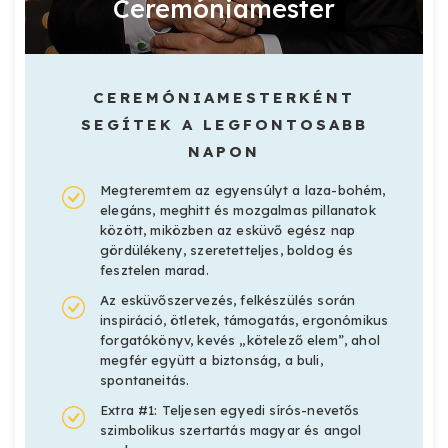
Ceremóniamester
CEREMÓNIAMESTERKÉNT
SEGÍTEK A LEGFONTOSABB
NAPON
Megteremtem az egyensúlyt a laza-bohém,
elegáns, meghitt és mozgalmas pillanatok
között, miközben az esküvő egész nap
gördülékeny, szeretetteljes, boldog és
fesztelen marad.
Az esküvőszervezés, felkészülés során
inspiráció, ötletek, támogatás, ergonómikus
forgatókönyv, kevés „kötelező elem”, ahol
megfér együtt a biztonság, a buli,
spontaneitás.
Extra #1: Teljesen egyedi sírós-nevetős
szimbolikus szertartás magyar és angol