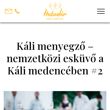
Skip
to
content
Káli menyegző –
nemzetközi esküvő a
Káli medencében #2