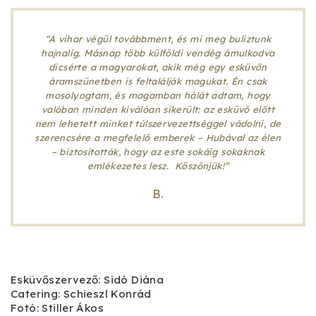
“A vihar végül továbbment, és mi meg buliztunk
hajnalig. Másnap több külföldi vendég ámulkodva
dicsérte a magyarokat, akik még egy esküvőn
áramszünetben is feltalálják magukat. Én csak
mosolyogtam, és magamban hálát adtam, hogy
valóban minden kiválóan sikerült: az esküvő előtt
nem lehetett minket túlszervezettséggel vádolni, de
szerencsére a megfelelő emberek – Hubával az élen
– biztosították, hogy az este sokáig sokaknak
emlékezetes lesz. Köszönjük!”
B.
Esküvőszervező: Sidó Diána
Catering: Schieszl Konrád
Fotó: Stiller Ákos