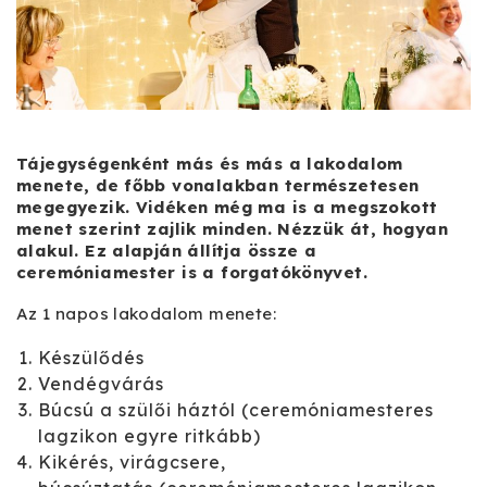
Tájegységenként más és más a lakodalom
menete, de főbb vonalakban természetesen
megegyezik. Vidéken még ma is a megszokott
menet szerint zajlik minden. Nézzük át, hogyan
alakul. Ez alapján állítja össze a
ceremóniamester is a forgatókönyvet.
Az 1 napos lakodalom menete:
Készülődés
Vendégvárás
Búcsú a szülői háztól (ceremóniamesteres
lagzikon egyre ritkább)
Kikérés, virágcsere,