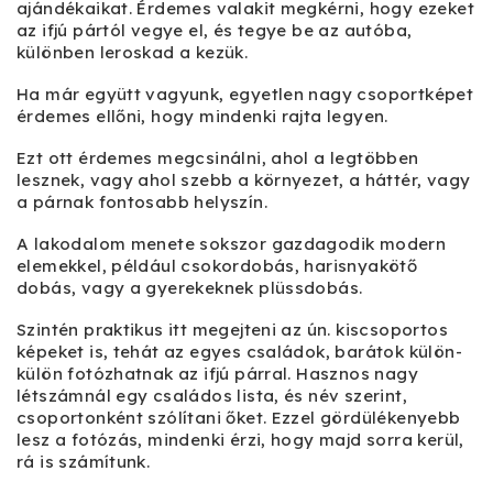
ajándékaikat. Érdemes valakit megkérni, hogy ezeket
az ifjú pártól vegye el, és tegye be az autóba,
különben leroskad a kezük.
Ha már együtt vagyunk, egyetlen nagy csoportképet
érdemes ellőni, hogy mindenki rajta legyen.
Ezt ott érdemes megcsinálni, ahol a legtöbben
lesznek, vagy ahol szebb a környezet, a háttér, vagy
a párnak fontosabb helyszín.
A lakodalom menete sokszor gazdagodik modern
elemekkel, például csokordobás, harisnyakötő
dobás, vagy a gyerekeknek plüssdobás.
Szintén praktikus itt megejteni az ún. kiscsoportos
képeket is, tehát az egyes családok, barátok külön-
külön fotózhatnak az ifjú párral. Hasznos nagy
létszámnál egy családos lista, és név szerint,
csoportonként szólítani őket. Ezzel gördülékenyebb
lesz a fotózás, mindenki érzi, hogy majd sorra kerül,
rá is számítunk.