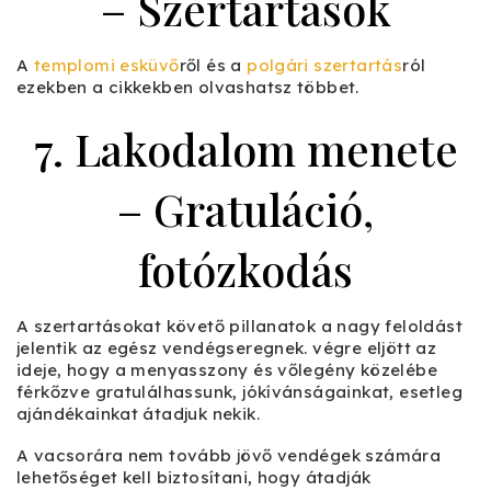
– Szertartások
A
templomi esküvő
ről és a
polgári szertartás
ról
ezekben a cikkekben olvashatsz többet.
7. Lakodalom menete
– Gratuláció,
fotózkodás
A szertartásokat követő pillanatok a nagy feloldást
jelentik az egész vendégseregnek. végre eljött az
ideje, hogy a menyasszony és vőlegény közelébe
férkőzve gratulálhassunk, jókívánságainkat, esetleg
ajándékainkat átadjuk nekik.
A vacsorára nem tovább jövő vendégek számára
lehetőséget kell biztosítani, hogy átadják