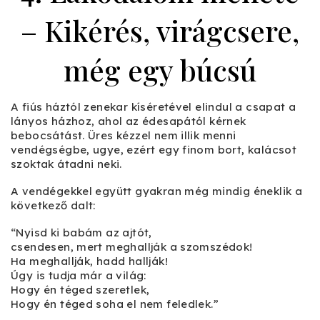
– Kikérés, virágcsere,
még egy búcsú
A fiús háztól zenekar kíséretével elindul a csapat a
lányos házhoz, ahol az édesapától kérnek
bebocsátást. Üres kézzel nem illik menni
vendégségbe, ugye, ezért egy finom bort, kalácsot
szoktak átadni neki.
A vendégekkel együtt gyakran még mindig éneklik a
következő dalt:
“Nyisd ki babám az ajtót,
csendesen, mert meghallják a szomszédok!
Ha meghallják, hadd hallják!
Úgy is tudja már a világ:
Hogy én téged szeretlek,
Hogy én téged soha el nem feledlek.”