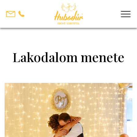
Skip
to
content
Lakodalom menete