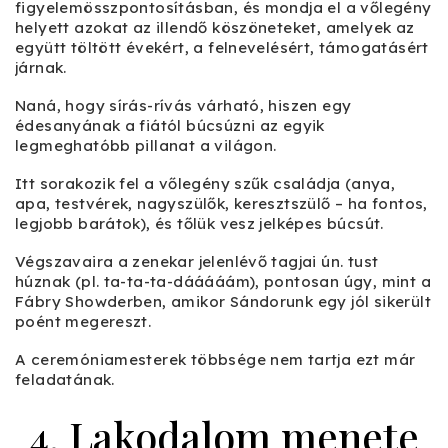
figyelemösszpontosításban, és mondja el a vőlegény
helyett azokat az illendő köszöneteket, amelyek az
együtt töltött évekért, a felnevelésért, támogatásért
járnak.
Naná, hogy sírás-rívás várható, hiszen egy
édesanyának a fiától búcsúzni az egyik
legmeghatóbb pillanat a világon.
Itt sorakozik fel a vőlegény szűk családja (anya,
apa, testvérek, nagyszülők, keresztszülő – ha fontos,
legjobb barátok), és tőlük vesz jelképes búcsút.
Végszavaira a zenekar jelenlévő tagjai ún. tust
húznak (pl. ta-ta-ta-dááááám), pontosan úgy, mint a
Fábry Showderben, amikor Sándorunk egy jól sikerült
poént megereszt.
A ceremóniamesterek többsége nem tartja ezt már
feladatának.
4. Lakodalom menete