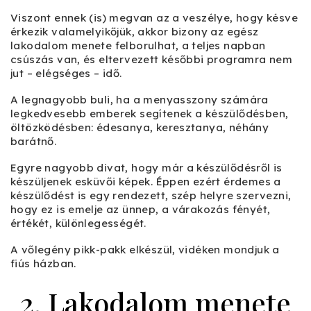
Viszont ennek (is) megvan az a veszélye, hogy késve
érkezik valamelyikőjük, akkor bizony az egész
lakodalom menete felborulhat, a teljes napban
csúszás van, és eltervezett későbbi programra nem
jut – elégséges – idő.
A legnagyobb buli, ha a menyasszony számára
legkedvesebb emberek segítenek a készülődésben,
öltözködésben: édesanya, keresztanya, néhány
barátnő.
Egyre nagyobb divat, hogy már a készülődésről is
készüljenek esküvői képek. Éppen ezért érdemes a
készülődést is egy rendezett, szép helyre szervezni,
hogy ez is emelje az ünnep, a várakozás fényét,
értékét, különlegességét.
A vőlegény pikk-pakk elkészül, vidéken mondjuk a
fiús házban.
2. Lakodalom menete