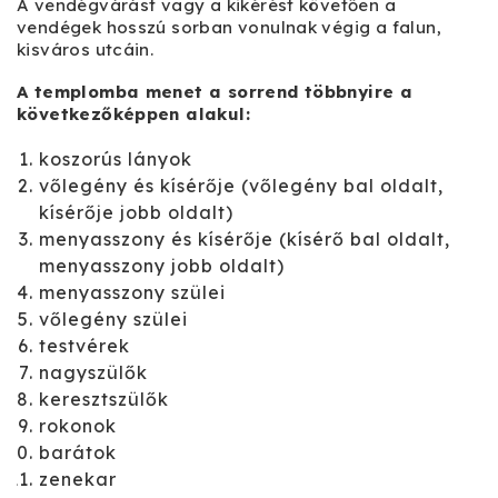
A vendégvárást vagy a kikérést követően a
vendégek hosszú sorban vonulnak végig a falun,
kisváros utcáin.
A templomba menet a sorrend többnyire a
következőképpen alakul:
koszorús lányok
vőlegény és kísérője (vőlegény bal oldalt,
kísérője jobb oldalt)
menyasszony és kísérője (kísérő bal oldalt,
menyasszony jobb oldalt)
menyasszony szülei
vőlegény szülei
testvérek
nagyszülők
keresztszülők
rokonok
barátok
zenekar