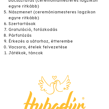
búcsúztatás (ceremóniamesteres lagzikon
egyre ritkább)
Nászmenet (ceremóniamesteres lagzikon
egyre ritkább)
Szertartások
Gratuláció, fotózkodás
Párfotózás
Érkezés a sátorhoz, étterembe
Vacsora, ételek felvezetése
Játékok, táncok