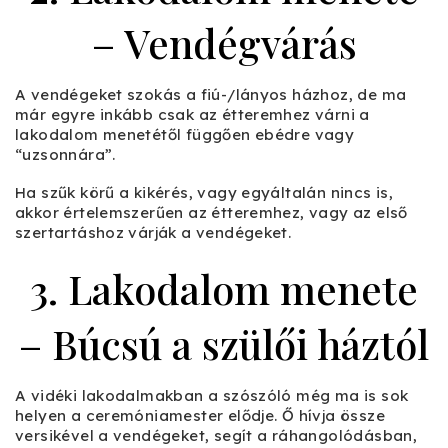
– Vendégvárás
A vendégeket szokás a fiú-/lányos házhoz, de ma
már egyre inkább csak az étteremhez várni a
lakodalom menetétől függően ebédre vagy
“uzsonnára”.
Ha szűk körű a kikérés, vagy egyáltalán nincs is,
akkor értelemszerűen az étteremhez, vagy az első
szertartáshoz várják a vendégeket.
3. Lakodalom menete
– Búcsú a szülői háztól
A vidéki lakodalmakban a szószóló még ma is sok
helyen a ceremóniamester elődje. Ő hívja össze
versikével a vendégeket, segít a ráhangolódásban,