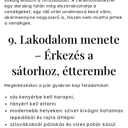
sokáig elhúzni a fotózkodást. A ceremóniamester
egy darabig talán még elszórakoztatja a
vendégeket, egy idő után unalmassá kezd válni,
akármennyire nagyszerű is, hiszen nem miatta jöttek
a vendégek.
9. Lakodalom menete
– Érkezés a
sátorhoz, étterembe
Megérkezéskor a pár gyakran kap feladatokat:
sós kenyérbe kell harapni,
tányért kell eltörni
modernebb helyeken: szívet kivágni hatalmas
lepedőből és rajta átlépni
szlovákoknál pálinkás és vizes pohár közül