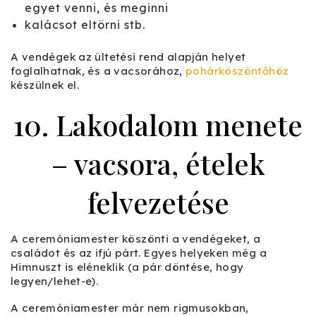
egyet venni, és meginni
kalácsot eltörni stb.
A vendégek az ültetési rend alapján helyet
foglalhatnak, és a vacsorához,
pohárköszöntőhöz
készülnek el.
10. Lakodalom menete
– vacsora, ételek
felvezetése
A ceremóniamester köszönti a vendégeket, a
családot és az ifjú párt. Egyes helyeken még a
Himnuszt is eléneklik (a pár döntése, hogy
legyen/lehet-e).
A ceremóniamester már nem rigmusokban,