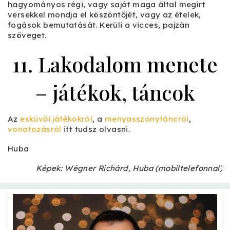
hagyományos régi, vagy saját maga által megírt
versekkel mondja el köszöntőjét, vagy az ételek,
fogások bemutatását. Kerüli a vicces, pajzán
szöveget.
11. Lakodalom menete
– játékok, táncok
Az
esküvői játékokról
, a
menyasszonytáncról
,
vonatozásról
itt tudsz olvasni.
Huba
Képek: Wégner Richárd, Huba (mobiltelefonnal)