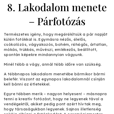
8. Lakodalom menete
– Párfotózás
Természetes igény, hogy megörökítsük a pár napját
külön fotókkal is. Egymásra nézős, ölelős,
csókolózós, vágyakozós, bohém, röhögős, ártatlan,
mókás, trükkös, művészi, emlékezős, beállított,
spontán képekre mindannyian vágyunk.
Minél több a vágy, annál több időre van szükség.
A többnapos lakodalom menetébe bármikor bármi
belefér. Viszont az egynapos lakodalomnál csínján
kell bánni az ötletekkel.
Egyre többen merik – nagyon helyesen! – másnapra
tenni a kreatív fotózást, hogy ne legyenek távol a
vendégektől, akiket pedig pont azért hívtak meg,
hogy társaságukban legyenek. Sajnos illetlenség