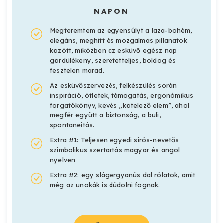
NAPON
Megteremtem az egyensúlyt a laza-bohém,
elegáns, meghitt és mozgalmas pillanatok
között, miközben az esküvő egész nap
gördülékeny, szeretetteljes, boldog és
fesztelen marad.
Az esküvőszervezés, felkészülés során
inspiráció, ötletek, támogatás, ergonómikus
forgatókönyv, kevés „kötelező elem”, ahol
megfér együtt a biztonság, a buli,
spontaneitás.
Extra #1: Teljesen egyedi sírós-nevetős
szimbolikus szertartás magyar és angol
nyelven
Extra #2: egy slágergyanús dal rólatok, amit
még az unokák is dúdolni fognak.