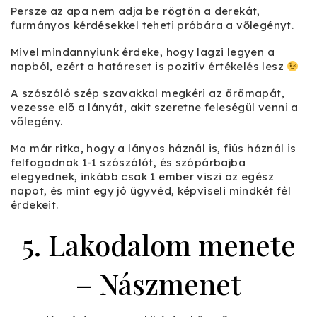
Persze az apa nem adja be rögtön a derekát,
furmányos kérdésekkel teheti próbára a vőlegényt.
Mivel mindannyiunk érdeke, hogy lagzi legyen a
napból, ezért a határeset is pozitív értékelés lesz
A szószóló szép szavakkal megkéri az örömapát,
vezesse elő a lányát, akit szeretne feleségül venni a
vőlegény.
Ma már ritka, hogy a lányos háznál is, fiús háznál is
felfogadnak 1-1 szószólót, és szópárbajba
elegyednek, inkább csak 1 ember viszi az egész
napot, és mint egy jó ügyvéd, képviseli mindkét fél
érdekeit.
5. Lakodalom menete
– Nászmenet