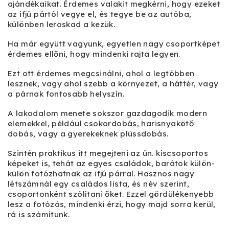
ajándékaikat. Érdemes valakit megkérni, hogy ezeket
az ifjú pártól vegye el, és tegye be az autóba,
különben leroskad a kezük.
Ha már együtt vagyunk, egyetlen nagy csoportképet
érdemes ellőni, hogy mindenki rajta legyen.
Ezt ott érdemes megcsinálni, ahol a legtöbben
lesznek, vagy ahol szebb a környezet, a háttér, vagy
a párnak fontosabb helyszín.
A lakodalom menete sokszor gazdagodik modern
elemekkel, például csokordobás, harisnyakötő
dobás, vagy a gyerekeknek plüssdobás.
Szintén praktikus itt megejteni az ún. kiscsoportos
képeket is, tehát az egyes családok, barátok külön-
külön fotózhatnak az ifjú párral. Hasznos nagy
létszámnál egy családos lista, és név szerint,
csoportonként szólítani őket. Ezzel gördülékenyebb
lesz a fotózás, mindenki érzi, hogy majd sorra kerül,
rá is számítunk.