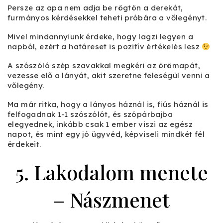
Persze az apa nem adja be rögtön a derekát,
furmányos kérdésekkel teheti próbára a vőlegényt.
Mivel mindannyiunk érdeke, hogy lagzi legyen a
napból, ezért a határeset is pozitív értékelés lesz
A szószóló szép szavakkal megkéri az örömapát,
vezesse elő a lányát, akit szeretne feleségül venni a
vőlegény.
Ma már ritka, hogy a lányos háznál is, fiús háznál is
felfogadnak 1-1 szószólót, és szópárbajba
elegyednek, inkább csak 1 ember viszi az egész
napot, és mint egy jó ügyvéd, képviseli mindkét fél
érdekeit.
5. Lakodalom menete
– Nászmenet