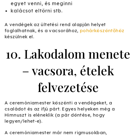
egyet venni, és meginni
kalácsot eltörni stb.
A vendégek az ültetési rend alapján helyet
foglalhatnak, és a vacsorához,
pohárköszöntőhöz
készülnek el.
10. Lakodalom menete
– vacsora, ételek
felvezetése
A ceremóniamester köszönti a vendégeket, a
családot és az ifjú párt. Egyes helyeken még a
Himnuszt is eléneklik (a pár döntése, hogy
legyen/lehet-e).
A ceremóniamester már nem rigmusokban,