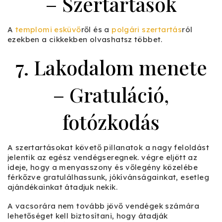
– Szertartások
A
templomi esküvő
ről és a
polgári szertartás
ról
ezekben a cikkekben olvashatsz többet.
7. Lakodalom menete
– Gratuláció,
fotózkodás
A szertartásokat követő pillanatok a nagy feloldást
jelentik az egész vendégseregnek. végre eljött az
ideje, hogy a menyasszony és vőlegény közelébe
férkőzve gratulálhassunk, jókívánságainkat, esetleg
ajándékainkat átadjuk nekik.
A vacsorára nem tovább jövő vendégek számára
lehetőséget kell biztosítani, hogy átadják