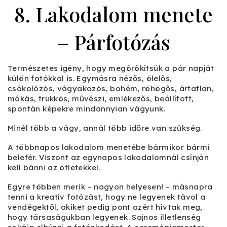
8. Lakodalom menete
– Párfotózás
Természetes igény, hogy megörökítsük a pár napját
külön fotókkal is. Egymásra nézős, ölelős,
csókolózós, vágyakozós, bohém, röhögős, ártatlan,
mókás, trükkös, művészi, emlékezős, beállított,
spontán képekre mindannyian vágyunk.
Minél több a vágy, annál több időre van szükség.
A többnapos lakodalom menetébe bármikor bármi
belefér. Viszont az egynapos lakodalomnál csínján
kell bánni az ötletekkel.
Egyre többen merik – nagyon helyesen! – másnapra
tenni a kreatív fotózást, hogy ne legyenek távol a
vendégektől, akiket pedig pont azért hívtak meg,
hogy társaságukban legyenek. Sajnos illetlenség