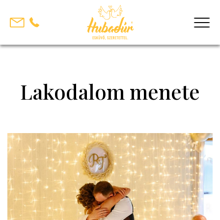
Skip
to
content
Lakodalom menete