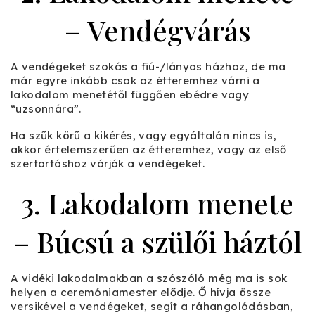
– Vendégvárás
A vendégeket szokás a fiú-/lányos házhoz, de ma
már egyre inkább csak az étteremhez várni a
lakodalom menetétől függően ebédre vagy
“uzsonnára”.
Ha szűk körű a kikérés, vagy egyáltalán nincs is,
akkor értelemszerűen az étteremhez, vagy az első
szertartáshoz várják a vendégeket.
3. Lakodalom menete
– Búcsú a szülői háztól
A vidéki lakodalmakban a szószóló még ma is sok
helyen a ceremóniamester elődje. Ő hívja össze
versikével a vendégeket, segít a ráhangolódásban,