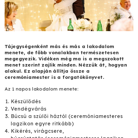
Tájegységenként más és más a lakodalom
menete, de főbb vonalakban természetesen
megegyezik. Vidéken még ma is a megszokott
menet szerint zajlik minden. Nézzük át, hogyan
alakul. Ez alapján állítja össze a
ceremóniamester is a forgatókönyvet.
Az 1 napos lakodalom menete:
Készülődés
Vendégvárás
Búcsú a szülői háztól (ceremóniamesteres
lagzikon egyre ritkább)
Kikérés, virágcsere,