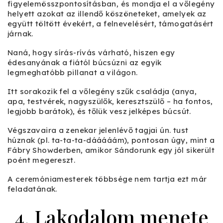
figyelemösszpontosításban, és mondja el a vőlegény
helyett azokat az illendő köszöneteket, amelyek az
együtt töltött évekért, a felnevelésért, támogatásért
járnak.
Naná, hogy sírás-rívás várható, hiszen egy
édesanyának a fiától búcsúzni az egyik
legmeghatóbb pillanat a világon.
Itt sorakozik fel a vőlegény szűk családja (anya,
apa, testvérek, nagyszülők, keresztszülő – ha fontos,
legjobb barátok), és tőlük vesz jelképes búcsút.
Végszavaira a zenekar jelenlévő tagjai ún. tust
húznak (pl. ta-ta-ta-dááááám), pontosan úgy, mint a
Fábry Showderben, amikor Sándorunk egy jól sikerült
poént megereszt.
A ceremóniamesterek többsége nem tartja ezt már
feladatának.
4. Lakodalom menete