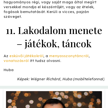
hagyományos régi, vagy saját maga által megírt
versekkel mondja el köszöntőjét, vagy az ételek,
fogások bemutatását. Kerüli a vicces, pajzán
szöveget.
11. Lakodalom menete
– játékok, táncok
Az
esküvői játékokról
, a
menyasszonytáncról
,
vonatozásról
itt tudsz olvasni.
Huba
Képek: Wégner Richárd, Huba (mobiltelefonnal)