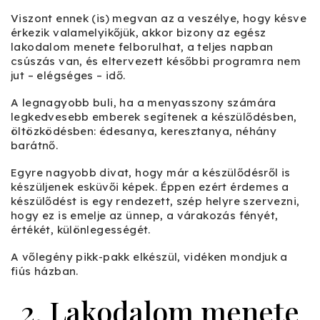
Viszont ennek (is) megvan az a veszélye, hogy késve
érkezik valamelyikőjük, akkor bizony az egész
lakodalom menete felborulhat, a teljes napban
csúszás van, és eltervezett későbbi programra nem
jut – elégséges – idő.
A legnagyobb buli, ha a menyasszony számára
legkedvesebb emberek segítenek a készülődésben,
öltözködésben: édesanya, keresztanya, néhány
barátnő.
Egyre nagyobb divat, hogy már a készülődésről is
készüljenek esküvői képek. Éppen ezért érdemes a
készülődést is egy rendezett, szép helyre szervezni,
hogy ez is emelje az ünnep, a várakozás fényét,
értékét, különlegességét.
A vőlegény pikk-pakk elkészül, vidéken mondjuk a
fiús házban.
2. Lakodalom menete