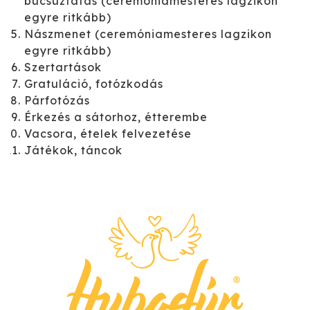
búcsúztatás (ceremóniamesteres lagzikon
egyre ritkább)
Nászmenet (ceremóniamesteres lagzikon
egyre ritkább)
Szertartások
Gratuláció, fotózkodás
Párfotózás
Érkezés a sátorhoz, étterembe
Vacsora, ételek felvezetése
Játékok, táncok