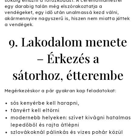
sokáig elhúzni a fotózkodást. A ceremóniamester
egy darabig talán még elszórakoztatja a
vendégeket, egy idő után unalmassá kezd válni,
akármennyire nagyszerű is, hiszen nem miatta jöttek
a vendégek.
9. Lakodalom menete
– Érkezés a
sátorhoz, étterembe
Megérkezéskor a pár gyakran kap feladatokat:
sós kenyérbe kell harapni,
tányért kell eltörni
modernebb helyeken: szívet kivágni hatalmas
lepedőből és rajta átlépni
szlovákoknál pálinkás és vizes pohár közül