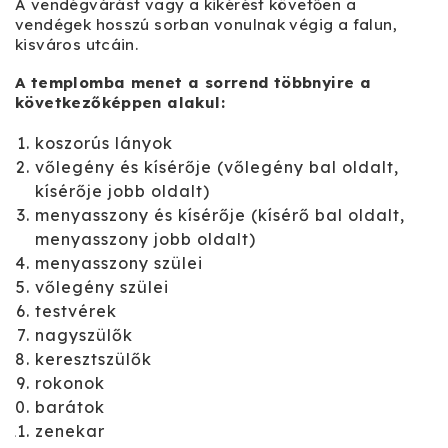
A vendégvárást vagy a kikérést követően a
vendégek hosszú sorban vonulnak végig a falun,
kisváros utcáin.
A templomba menet a sorrend többnyire a
következőképpen alakul:
koszorús lányok
vőlegény és kísérője (vőlegény bal oldalt,
kísérője jobb oldalt)
menyasszony és kísérője (kísérő bal oldalt,
menyasszony jobb oldalt)
menyasszony szülei
vőlegény szülei
testvérek
nagyszülők
keresztszülők
rokonok
barátok
zenekar