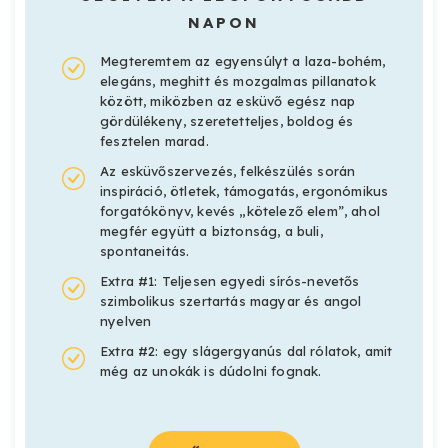
NAPON
Megteremtem az egyensúlyt a laza-bohém,
elegáns, meghitt és mozgalmas pillanatok
között, miközben az esküvő egész nap
gördülékeny, szeretetteljes, boldog és
fesztelen marad.
Az esküvőszervezés, felkészülés során
inspiráció, ötletek, támogatás, ergonómikus
forgatókönyv, kevés „kötelező elem”, ahol
megfér együtt a biztonság, a buli,
spontaneitás.
Extra #1: Teljesen egyedi sírós-nevetős
szimbolikus szertartás magyar és angol
nyelven
Extra #2: egy slágergyanús dal rólatok, amit
még az unokák is dúdolni fognak.