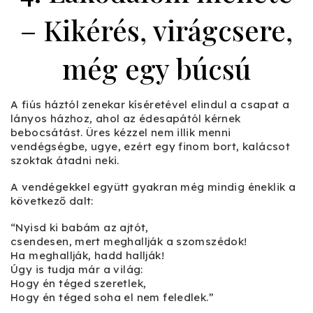
– Kikérés, virágcsere,
még egy búcsú
A fiús háztól zenekar kíséretével elindul a csapat a
lányos házhoz, ahol az édesapától kérnek
bebocsátást. Üres kézzel nem illik menni
vendégségbe, ugye, ezért egy finom bort, kalácsot
szoktak átadni neki.
A vendégekkel együtt gyakran még mindig éneklik a
következő dalt:
“Nyisd ki babám az ajtót,
csendesen, mert meghallják a szomszédok!
Ha meghallják, hadd hallják!
Úgy is tudja már a világ:
Hogy én téged szeretlek,
Hogy én téged soha el nem feledlek.”