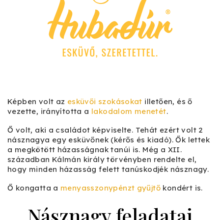
Képben volt az
esküvői szokásokat
illetően, és ő
vezette, irányította a
lakodalom menetét
.
Ő volt, aki a családot képviselte. Tehát ezért volt 2
násznagya egy esküvőnek (kérős és kiadó). Ők lettek
a megkötött házasságnak tanúi is. Még a XII.
században Kálmán király törvényben rendelte el,
hogy minden házasság felett tanúskodjék násznagy.
Ő kongatta a
menyasszonypénzt gyűjtő
kondért is.
Násznagy feladatai