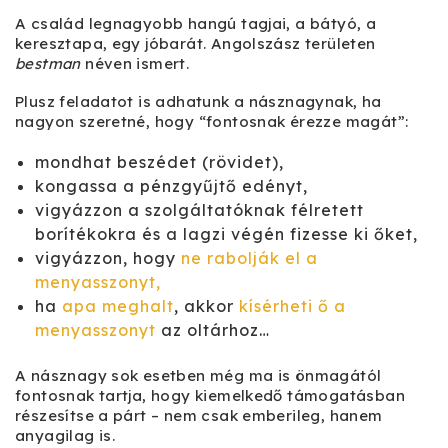
A család legnagyobb hangú tagjai, a bátyó, a
keresztapa, egy jóbarát. Angolszász területen
bestman
néven ismert.
Plusz feladatot is adhatunk a násznagynak, ha
nagyon szeretné, hogy “fontosnak érezze magát”:
mondhat beszédet (rövidet),
kongassa a pénzgyűjtő edényt,
vigyázzon a szolgáltatóknak félretett
borítékokra és a lagzi végén fizesse ki őket,
vigyázzon, hogy
ne rabolják el a
menyasszonyt,
ha
apa meghalt
, akkor
kísérheti ő a
menyasszonyt
az oltárhoz…
A násznagy sok esetben még ma is önmagától
fontosnak tartja, hogy kiemelkedő támogatásban
részesítse a párt – nem csak emberileg, hanem
anyagilag is.