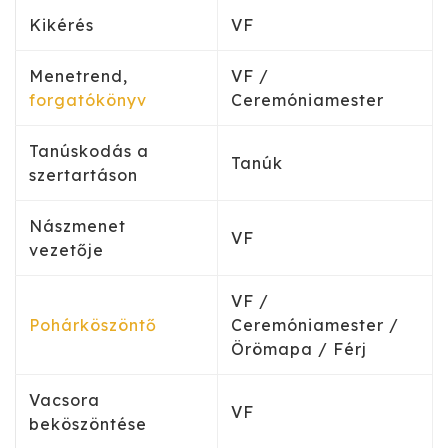
Kikérés
VF
Menetrend,
VF /
forgatókönyv
Ceremóniamester
Tanúskodás a
Tanúk
szertartáson
Nászmenet
VF
vezetője
VF /
Pohárköszöntő
Ceremóniamester /
Örömapa / Férj
Vacsora
VF
beköszöntése