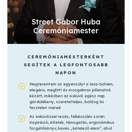
Street Gábor Huba
Ceremóniamester
CEREMÓNIAMESTERKÉNT
SEGÍTEK A LEGFONTOSABB
NAPON
Megteremtem az egyensúlyt a laza-bohém,
elegáns, meghitt és mozgalmas pillanatok
között, miközben az esküvő egész nap
gördülékeny, szeretetteljes, boldog és
fesztelen marad.
Az esküvőszervezés, felkészülés során
inspiráció, ötletek, támogatás, ergonómikus
forgatókönyv, kevés „kötelező elem”, ahol