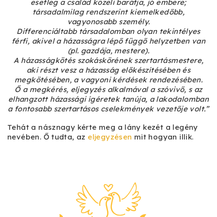
esetleg a család közeli barátja, jó embere;
társadalmilag rendszerint kiemelkedőbb,
vagyonosabb személy.
Differenciáltabb társadalomban olyan tekintélyes
férfi, akivel a házasságra lépő függő helyzetben van
(pl. gazdája, mestere).
A házasságkötés szokáskörének szertartásmestere,
aki részt vesz a házasság előkészítésében és
megkötésében, a vagyoni kérdések rendezésében.
Ő a megkérés, eljegyzés alkalmával a szóvivő, s az
elhangzott házassági ígéretek tanúja, a lakodalomban
a fontosabb szertartásos cselekmények vezetője volt.”
Tehát a násznagy kérte meg a lány kezét a legény
nevében. Ő tudta, az
eljegyzésen
mit hogyan illik.