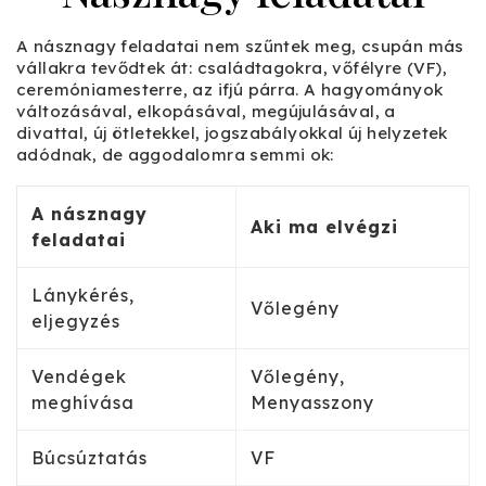
A násznagy feladatai nem szűntek meg, csupán más
vállakra tevődtek át: családtagokra, vőfélyre (VF),
ceremóniamesterre, az ifjú párra. A hagyományok
változásával, elkopásával, megújulásával, a
divattal, új ötletekkel, jogszabályokkal új helyzetek
adódnak, de aggodalomra semmi ok:
A násznagy
Aki ma elvégzi
feladatai
Lánykérés,
Vőlegény
eljegyzés
Vendégek
Vőlegény,
meghívása
Menyasszony
Búcsúztatás
VF