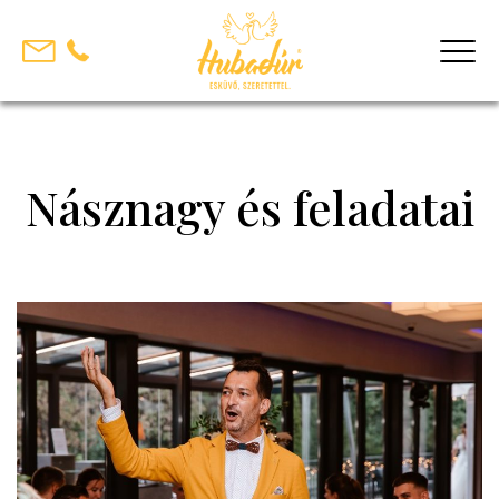
Skip
to
content
Násznagy és feladatai