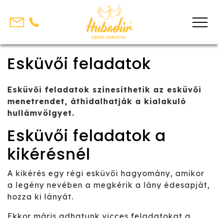
Skip
to
content
Esküvői feladatok
Esküvői feladatok színesíthetik az esküvői
menetrendet, áthidalhatják a kialakuló
hullámvölgyet.
Esküvői feladatok a
kikérésnél
A kikérés egy régi esküvői hagyomány, amikor
a legény nevében a megkérik a lány édesapját,
hozza ki lányát.
Ekkor máris adhatunk vicces feladatokat a