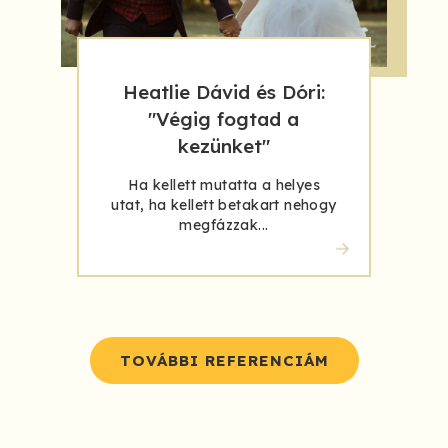
Heatlie Dávid és Dóri:
"Végig fogtad a
kezünket"
Ha kellett mutatta a helyes
utat, ha kellett betakart nehogy
megfázzak...
TOVÁBBI REFERENCIÁM