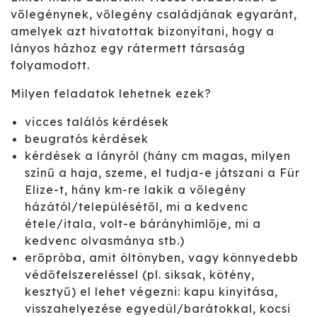
vőlegénynek, vőlegény családjának egyaránt,
amelyek azt hivatottak bizonyítani, hogy a
lányos házhoz egy rátermett társaság
folyamodott.
Milyen feladatok lehetnek ezek?
vicces találós kérdések
beugratós kérdések
kérdések a lányról (hány cm magas, milyen
színű a haja, szeme, el tudja-e játszani a Für
Elize-t, hány km-re lakik a vőlegény
házától/településétől, mi a kedvenc
étele/itala, volt-e bárányhimlője, mi a
kedvenc olvasmánya stb.)
erőpróba, amit öltönyben, vagy könnyedebb
védőfelszereléssel (pl. siksak, kötény,
kesztyű) el lehet végezni: kapu kinyitása,
visszahelyezése egyedül/barátokkal, kocsi