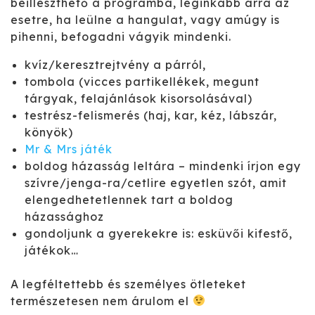
beilleszthető a programba, leginkább arra az
esetre, ha leülne a hangulat, vagy amúgy is
pihenni, befogadni vágyik mindenki.
kvíz/keresztrejtvény a párról,
tombola (vicces partikellékek, megunt
tárgyak, felajánlások kisorsolásával)
testrész-felismerés (haj, kar, kéz, lábszár,
könyök)
Mr & Mrs játék
boldog házasság leltára – mindenki írjon egy
szívre/jenga-ra/cetlire egyetlen szót, amit
elengedhetetlennek tart a boldog
házassághoz
gondoljunk a gyerekekre is: esküvői kifestő,
játékok…
A legféltettebb és személyes ötleteket
természetesen nem árulom el