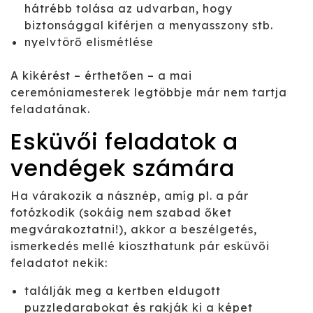
hátrébb tolása az udvarban, hogy
biztonsággal kiférjen a menyasszony stb.
nyelvtörő elismétlése
A kikérést – érthetően – a mai
ceremóniamesterek legtöbbje már nem tartja
feladatának.
Esküvői feladatok a
vendégek számára
Ha várakozik a násznép, amíg pl. a pár
fotózkodik (sokáig nem szabad őket
megvárakoztatni!), akkor a beszélgetés,
ismerkedés mellé kioszthatunk pár esküvői
feladatot nekik:
találják meg a kertben eldugott
puzzledarabokat és rakják ki a képet