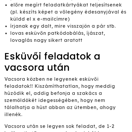
előre megírt feladatkártyákat teljesítsenek
(pl. készíts képet a vőlegény édesanyjával és
küldd el x e-mailcímre)
írjanak egy dalt, mire visszajön a pár stb.
lovas esküvőn patkódobálás, íjászat,
lovaglás nagy sikert aratott
Esküvői feladatok a
vacsora után
Vacsora közben ne legyenek esküvői
feladatok!! Kiszámíthatatlan, hogy meddig
húzódik el, addig befonja a szakács a
szemöldökét idegességében, hogy nem
tálalhatja a húst abban az ütemben, ahogy
illenék.
Vacsora után se legyen sok feladat, de 1-2