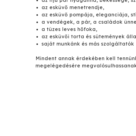
az ifjú pár nyugalma, békessége, s
az esküvő menetrendje,
az esküvő pompája, eleganciája, stí
a vendégek, a pár, a családok ünne
a tüzes leves hőfoka,
az esküvői torta és sütemények áll
saját munkánk és más szolgáltatók
Mindent annak érdekében kell tennünk
megelégedésére megvalósulhassanak