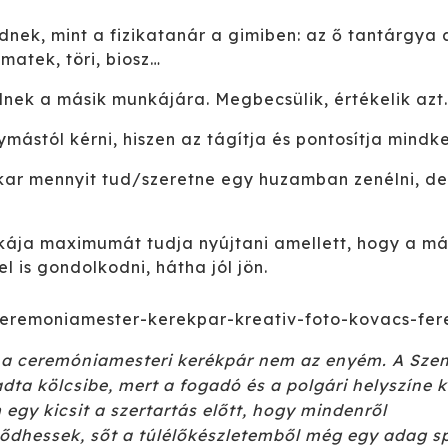
dnek, mint a fizikatanár a gimiben: az ő tantárgya
matek, töri, biosz…
lnek a másik munkájára. Megbecsülik, értékelik azt.
ymástól kérni, hiszen az tágítja és pontosítja mindke
ekar mennyit tud/szeretne egy huzamban zenélni, de 
ája maximumát tudja nyújtani amellett, hogy a más
el is gondolkodni, hátha jól jön.
z a ceremóniamesteri kerékpár nem az enyém. A Sze
dta kölcsibe, mert a fogadó és a polgári helyszíne 
egy kicsit a szertartás előtt, hogy mindenről
dhessek, sőt a túlélőkészletemből még egy adag sp