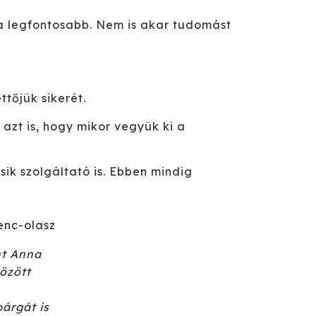
 a legfontosabb. Nem is akar tudomást
ttőjük sikerét.
azt is, hogy mikor vegyük ki a
ik szolgáltató is. Ebben mindig
nt Anna
között
árgát is