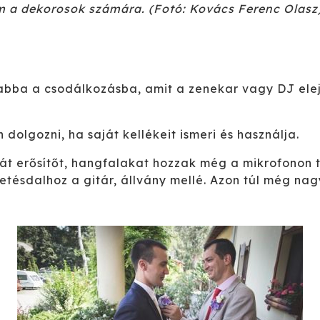
m a dekorosok számára. (Fotó: Kovács Ferenc Olasz
bba a csodálkozásba, amit a zenekar vagy DJ elej
dolgozni, ha saját kellékeit ismeri és használja.
át erősítőt, hangfalakat hozzak még a mikrofonon t
tésdalhoz a gitár, állvány mellé. Azon túl még nag