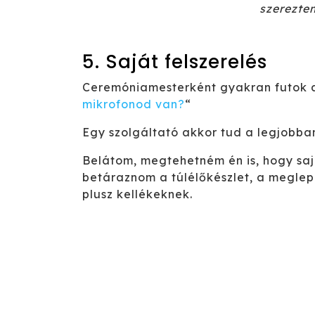
szerezte
5. Saját felszerelés
Ceremóniamesterként gyakran futok a
mikrofonod van?
“
Egy szolgáltató akkor tud a legjobban 
Belátom, megtehetném én is, hogy saj
betáraznom a túlélőkészlet, a meglepe
plusz kellékeknek.