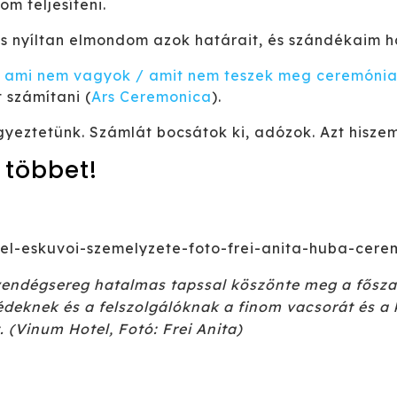
m teljesíteni.
 nyíltan elmondom azok határait, és szándékaim hat
,
ami nem vagyok / amit nem teszek meg ceremóni
 számítani (
Ars Ceremonica
).
yeztetünk. Számlát bocsátok ki, adózok. Azt hiszem
 többet!
 vendégsereg hatalmas tapssal köszönte meg a fősz
édeknek és a felszolgálóknak a finom vacsorát és a
. (Vinum Hotel, Fotó: Frei Anita)