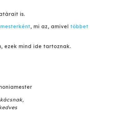
árait is.
amesterként
, mi az, amivel
többet
, ezek mind ide tartoznak.
akácsnak,
 kedves