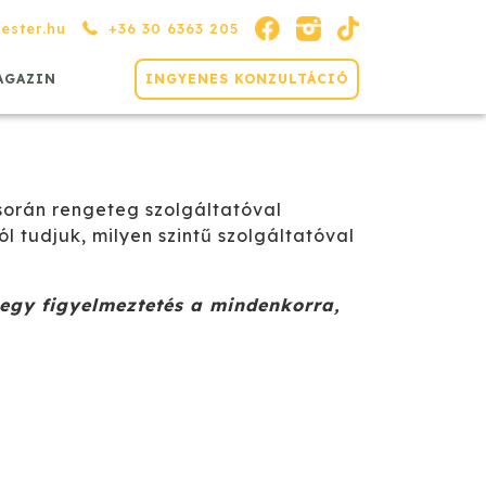
ester.hu
+36 30 6363 205
AGAZIN
INGYENES KONZULTÁCIÓ
 tudjuk, milyen szintű szolgáltatóval
 egy figyelmeztetés a mindenkorra,