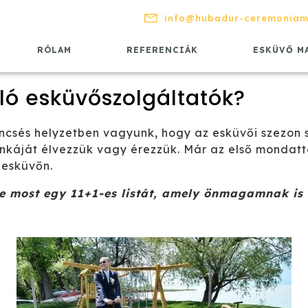
info@hubadur-ceremoniam
RÓLAM
REFERENCIÁK
ESKÜVŐ M
ló esküvőszolgáltatók?
káját élvezzük vagy érezzük. Már az első mondattól
 esküvőn.
ze most egy 11+1-es listát, amely önmagamnak is