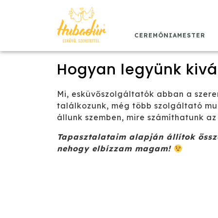
Skip
to
content
CEREMÓNIAMESTER
Hogyan legyünk kivá
Mi, esküvőszolgáltatók abban a szerencsés helyzetben vagyunk, hogy az esküvői szezon során rengeteg szolgáltatóval
találkozunk, még több szolgáltató mun
állunk szemben, mire számíthatunk az
Tapasztalataim alapján állítok öss
nehogy elbízzam magam!