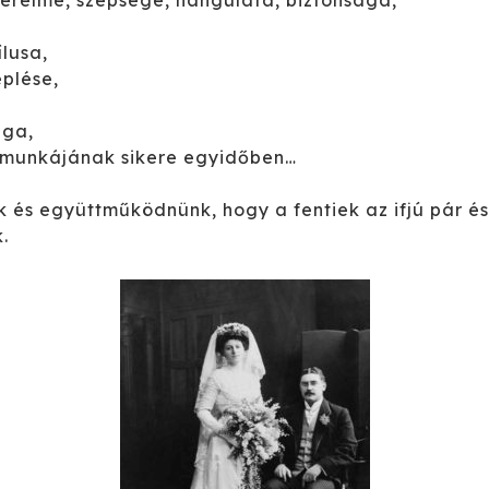
zerelme, szépsége, hangulata, biztonsága,
lusa,
plése,
aga,
 munkájának sikere egyidőben…
 és együttműködnünk, hogy a fentiek az ifjú pár é
.