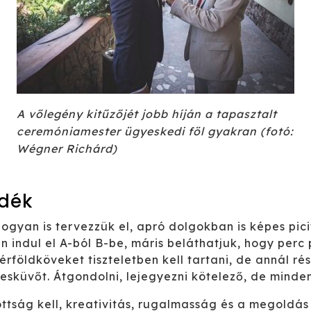
A vőlegény kitűzőjét jobb híján a tapasztalt
ceremóniamester ügyeskedi föl gyakran (fotó:
Wégner Richárd)
ndék
ogyan is tervezzük el, apró dolgokban is képes pic
 indul el A-ból B-be, máris beláthatjuk, hogy perc
érföldköveket tiszteletben kell tartani, de annál r
 esküvőt. Átgondolni, lejegyezni kötelező, de minden
tság kell, kreativitás, rugalmasság és a megoldás i