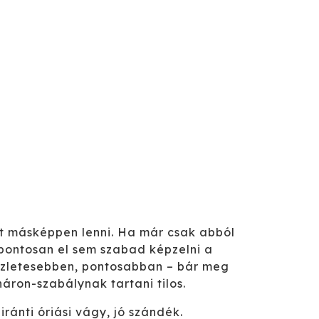
it másképpen lenni. Ha már csak abból
 pontosan el sem szabad képzelni a
észletesebben, pontosabban – bár meg
áron-szabálynak tartani tilos.
ránti óriási vágy, jó szándék.