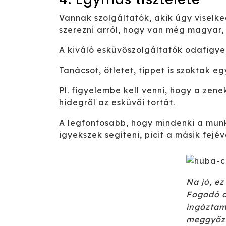
Vannak szolgáltatók, akik úgy viselke
szerezni arról, hogy van még magyar, 
A kiváló esküvőszolgáltatók odafigye
Tanácsot, ötletet, tippet is szoktak eg
Pl. figyelembe kell venni, hogy a zen
hidegről az esküvői tortát.
A legfontosabb, hogy mindenki a munk
igyekszek segíteni, picit a másik fejév
Na jó, e
Fogadó a
ingáztam 
meggyőző