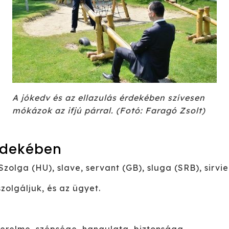
A jókedv és az ellazulás érdekében szívesen
mókázok az ifjú párral. (Fotó: Faragó Zsolt)
érdekében
zolga (HU), slave, servant (GB), sluga (SRB), sirvi
zolgáljuk, és az ügyet.