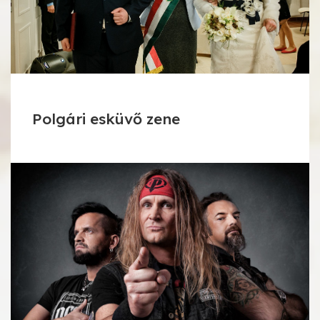
Polgári esküvő zene