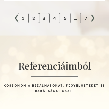
1
2
3
4
5
…
7
Referenciáimból
KÖSZÖNÖM A BIZALMATOKAT, FIGYELMETEKET ÉS
BARÁTSÁGOTOKAT!