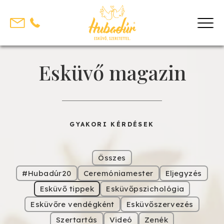
Skip
to
content
Esküvő magazin
GYAKORI KÉRDÉSEK
Összes
#Hubadúr20
Ceremóniamester
Eljegyzés
Esküvő tippek
Esküvőpszichológia
Esküvőre vendégként
Esküvőszervezés
Szertartás
Videó
Zenék