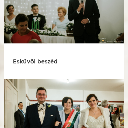
Esküvői beszéd