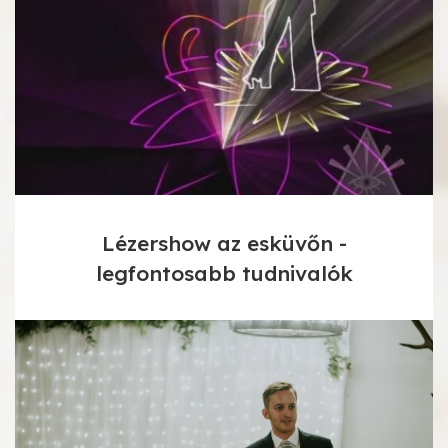
Lézershow az esküvőn -
legfontosabb tudnivalók