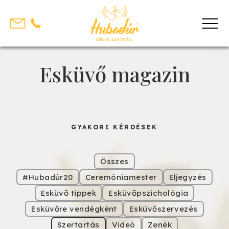
Skip
to
content
Esküvő magazin
GYAKORI KÉRDÉSEK
Összes
#Hubadúr20
Ceremóniamester
Eljegyzés
Esküvő tippek
Esküvőpszichológia
Esküvőre vendégként
Esküvőszervezés
Szertartás
Videó
Zenék