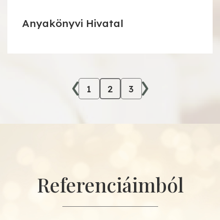
Anyakönyvi Hivatal
1
2
3
Referenciáimból