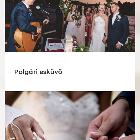
Polgári esküvő