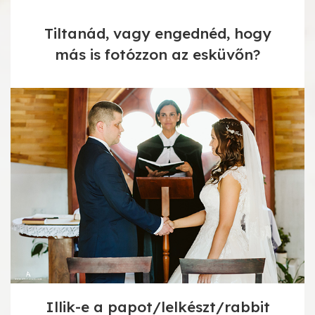
Tiltanád, vagy engednéd, hogy
más is fotózzon az esküvőn?
Illik-e a papot/lelkészt/rabbit