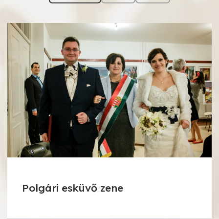
Polgári esküvő zene